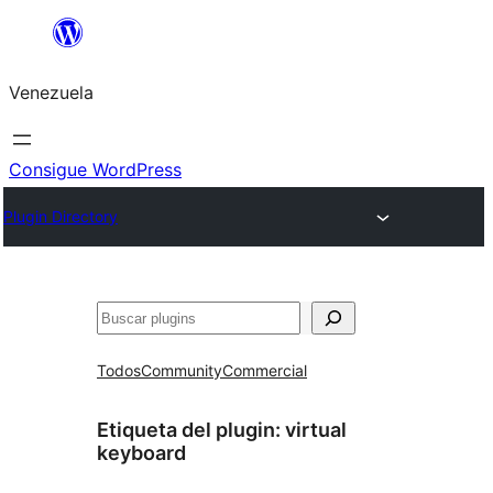
Saltar
al
Venezuela
contenido
Consigue WordPress
Plugin Directory
Buscar
Todos
Community
Commercial
Etiqueta del plugin:
virtual
keyboard