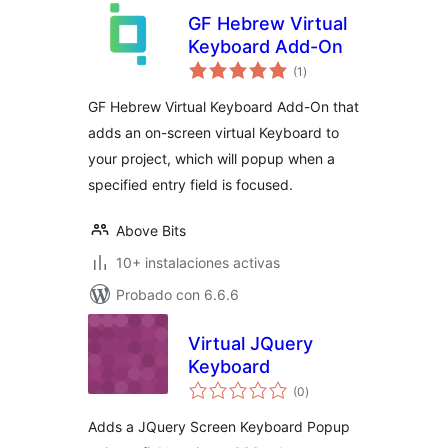
GF Hebrew Virtual
Keyboard Add-On
total
(1
)
de
valoraciones
GF Hebrew Virtual Keyboard Add-On that
adds an on-screen virtual Keyboard to
your project, which will popup when a
specified entry field is focused.
Above Bits
10+ instalaciones activas
Probado con 6.6.6
Virtual JQuery
Keyboard
total
(0
)
de
valoraciones
Adds a JQuery Screen Keyboard Popup