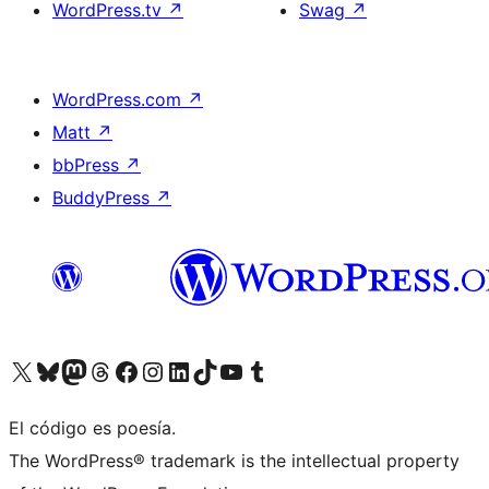
WordPress.tv
↗
Swag
↗
WordPress.com
↗
Matt
↗
bbPress
↗
BuddyPress
↗
Visit our X (formerly Twitter) account
Visit our Bluesky account
Visit our Mastodon account
Visit our Threads account
Visita nuestra página de Facebook
Visita nuestra cuenta de Instagram
Visita nuestra cuenta de LinkedIn
Visit our TikTok account
Visita nuestro canal de YouTube
Visit our Tumblr account
El código es poesía.
The WordPress® trademark is the intellectual property