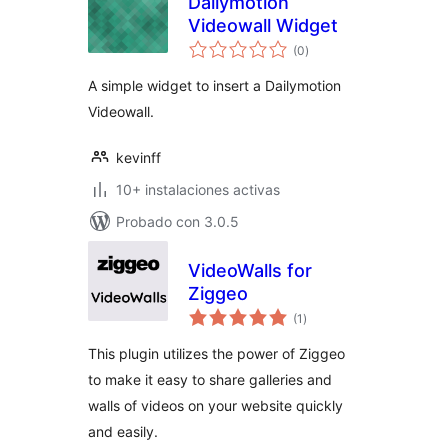
Dailymotion
Videowall Widget
total
(0
)
de
valoraciones
A simple widget to insert a Dailymotion
Videowall.
kevinff
10+ instalaciones activas
Probado con 3.0.5
VideoWalls for
Ziggeo
total
(1
)
de
valoraciones
This plugin utilizes the power of Ziggeo
to make it easy to share galleries and
walls of videos on your website quickly
and easily.