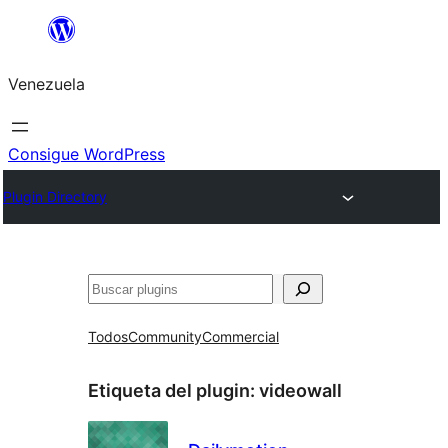
Saltar
al
Venezuela
contenido
Consigue WordPress
Plugin Directory
Buscar
Todos
Community
Commercial
Etiqueta del plugin:
videowall