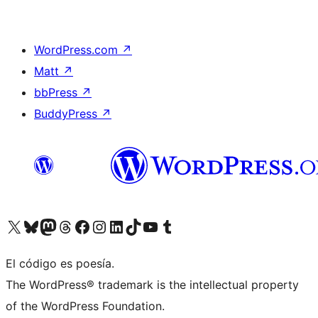
WordPress.com
↗
Matt
↗
bbPress
↗
BuddyPress
↗
Visit our X (formerly Twitter) account
Visit our Bluesky account
Visit our Mastodon account
Visit our Threads account
Visita nuestra página de Facebook
Visita nuestra cuenta de Instagram
Visita nuestra cuenta de LinkedIn
Visit our TikTok account
Visita nuestro canal de YouTube
Visit our Tumblr account
El código es poesía.
The WordPress® trademark is the intellectual property
of the WordPress Foundation.