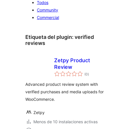
Todos
Community
Commercial
Etiqueta del plugin:
verified
reviews
Zetpy Product
Review
total
(0
)
de
valoraciones
Advanced product review system with
verified purchases and media uploads for
WooCommerce.
Zetpy
Menos de 10 instalaciones activas