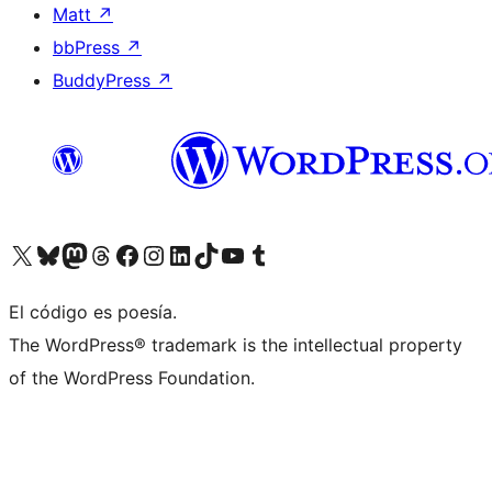
Matt
↗
bbPress
↗
BuddyPress
↗
Visit our X (formerly Twitter) account
Visit our Bluesky account
Visit our Mastodon account
Visit our Threads account
Visita nuestra página de Facebook
Visita nuestra cuenta de Instagram
Visita nuestra cuenta de LinkedIn
Visit our TikTok account
Visita nuestro canal de YouTube
Visit our Tumblr account
El código es poesía.
The WordPress® trademark is the intellectual property
of the WordPress Foundation.