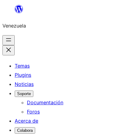
Saltar
al
Venezuela
contenido
Temas
Plugins
Noticias
Soporte
Documentación
Foros
Acerca de
Colabora