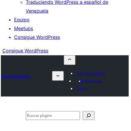
Traduciendo WordPress a español de
Venezuela
Equipo
Meetups
Consigue WordPress
Consigue WordPress
Submit a plugin
Plugin Directory
My favorites
Log in
Buscar