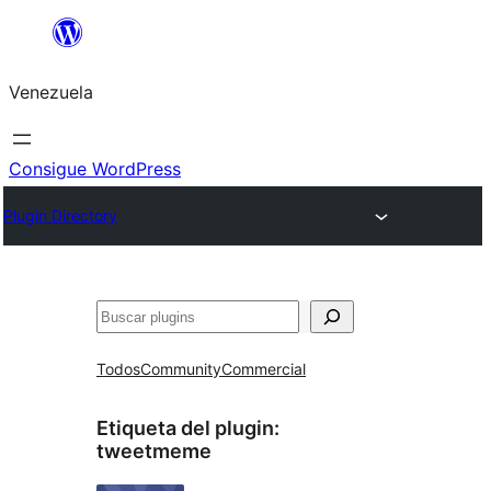
Saltar
al
Venezuela
contenido
Consigue WordPress
Plugin Directory
Buscar
Todos
Community
Commercial
Etiqueta del plugin:
tweetmeme