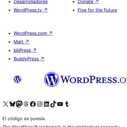
Desarrolladores
Donate
↗
WordPress.tv
↗
Five for the Future
WordPress.com
↗
Matt
↗
bbPress
↗
BuddyPress
↗
Visit our X (formerly Twitter) account
Visit our Bluesky account
Visit our Mastodon account
Visit our Threads account
Visita nuestra página de Facebook
Visita nuestra cuenta de Instagram
Visita nuestra cuenta de LinkedIn
Visit our TikTok account
Visita nuestro canal de YouTube
Visit our Tumblr account
El código es poesía.