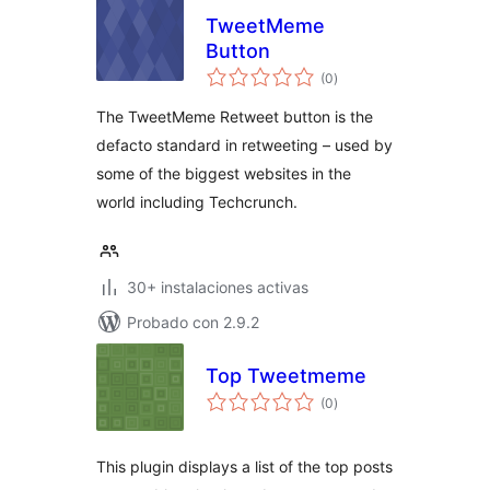
TweetMeme
Button
total
(0
)
de
valoraciones
The TweetMeme Retweet button is the
defacto standard in retweeting – used by
some of the biggest websites in the
world including Techcrunch.
30+ instalaciones activas
Probado con 2.9.2
Top Tweetmeme
total
(0
)
de
valoraciones
This plugin displays a list of the top posts