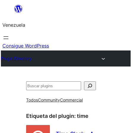
Saltar
al
Venezuela
contenido
Consigue WordPress
Plugin Directory
Buscar
Todos
Community
Commercial
Etiqueta del plugin:
time