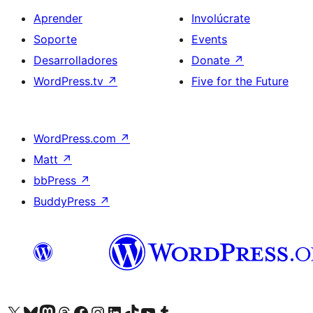
Aprender
Involúcrate
Soporte
Events
Desarrolladores
Donate
↗
WordPress.tv
↗
Five for the Future
WordPress.com
↗
Matt
↗
bbPress
↗
BuddyPress
↗
Visit our X (formerly Twitter) account
Visit our Bluesky account
Visit our Mastodon account
Visit our Threads account
Visita nuestra página de Facebook
Visita nuestra cuenta de Instagram
Visita nuestra cuenta de LinkedIn
Visit our TikTok account
Visita nuestro canal de YouTube
Visit our Tumblr account