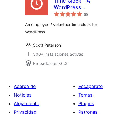
Time Clock – A
WordPress
total
Employee &
(8
)
de
valoraciones
Volunteer Time
An employee / volunteer time clock for
Clock Plugin
WordPress
Scott Paterson
500+ instalaciones activas
Probado con 7.0.3
Acerca de
Escaparate
Noticias
Temas
Alojamiento
Plugins
Privacidad
Patrones