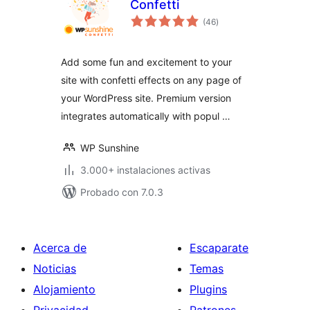
Confetti
total
(46
)
de
valoraciones
Add some fun and excitement to your
site with confetti effects on any page of
your WordPress site. Premium version
integrates automatically with popul …
WP Sunshine
3.000+ instalaciones activas
Probado con 7.0.3
Acerca de
Escaparate
Noticias
Temas
Alojamiento
Plugins