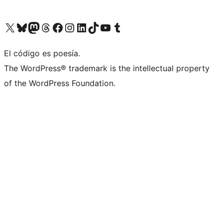
Visit our X (formerly Twitter) account
Visit our Bluesky account
Visit our Mastodon account
Visit our Threads account
Visita nuestra página de Facebook
Visita nuestra cuenta de Instagram
Visita nuestra cuenta de LinkedIn
Visit our TikTok account
Visita nuestro canal de YouTube
Visit our Tumblr account
El código es poesía.
The WordPress® trademark is the intellectual property
of the WordPress Foundation.