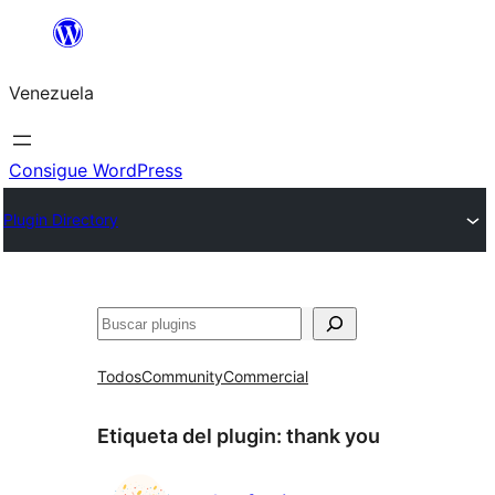
Saltar
al
Venezuela
contenido
Consigue WordPress
Plugin Directory
Buscar
Todos
Community
Commercial
Etiqueta del plugin:
thank you