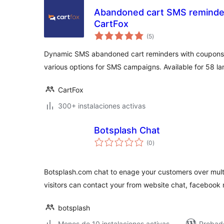
Abandoned cart SMS reminde
CartFox
total
(5
)
de
valoraciones
Dynamic SMS abandoned cart reminders with coupons
various options for SMS campaigns. Available for 58 
CartFox
300+ instalaciones activas
Botsplash Chat
total
(0
)
de
valoraciones
Botsplash.com chat to enage your customers over multi
visitors can contact your from website chat, faceboo
botsplash
Menos de 10 instalaciones activas
Probad