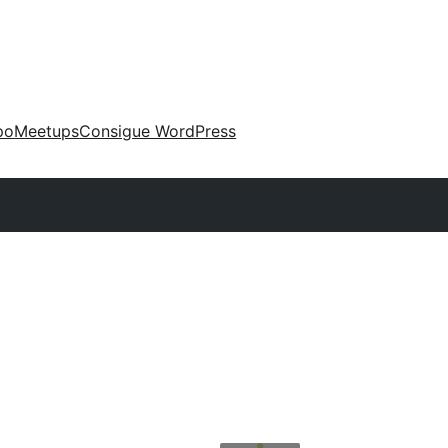
po
Meetups
Consigue WordPress