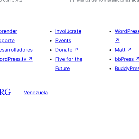
prender
Involúcrate
WordPres
oporte
Events
↗
esarrolladores
Donate
↗
Matt
↗
ordPress.tv
↗
Five for the
bbPress
Future
BuddyPre
Venezuela