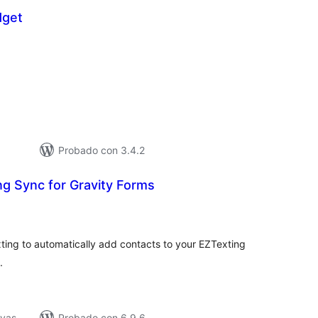
dget
tal
e
loraciones
Probado con 3.4.2
g Sync for Gravity Forms
tal
e
loraciones
ting to automatically add contacts to your EZTexting
.
ivas
Probado con 6.9.6