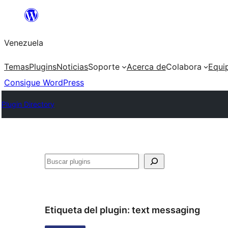
Saltar
al
Venezuela
contenido
Temas
Plugins
Noticias
Soporte
Acerca de
Colabora
Equi
Consigue WordPress
Plugin Directory
Buscar
Etiqueta del plugin:
text messaging