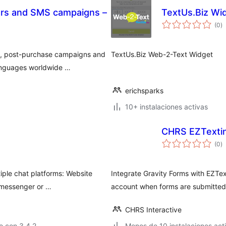
rs and SMS campaigns –
TextUs.Biz Wi
to
(0
)
d
va
, post-purchase campaigns and
TextUs.Biz Web-2-Text Widget
languages worldwide …
erichsparks
10+ instalaciones activas
CHRS EZTextin
to
(0
)
d
va
ple chat platforms: Website
Integrate Gravity Forms with EZTex
k messenger or …
account when forms are submitted
CHRS Interactive
o con 3.4.2
Menos de 10 instalaciones act