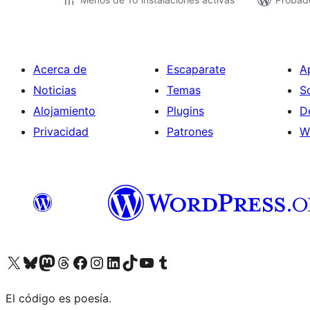
Acerca de
Escaparate
A
Noticias
Temas
S
Alojamiento
Plugins
D
Privacidad
Patrones
W
Visit our X (formerly Twitter) account
Visit our Bluesky account
Visit our Mastodon account
Visit our Threads account
Visita nuestra página de Facebook
Visita nuestra cuenta de Instagram
Visita nuestra cuenta de LinkedIn
Visit our TikTok account
Visita nuestro canal de YouTube
Visit our Tumblr account
El código es poesía.