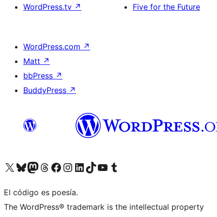
WordPress.tv
↗
Five for the Future
WordPress.com
↗
Matt
↗
bbPress
↗
BuddyPress
↗
Visit our X (formerly Twitter) account
Visit our Bluesky account
Visit our Mastodon account
Visit our Threads account
Visita nuestra página de Facebook
Visita nuestra cuenta de Instagram
Visita nuestra cuenta de LinkedIn
Visit our TikTok account
Visita nuestro canal de YouTube
Visit our Tumblr account
El código es poesía.
The WordPress® trademark is the intellectual property