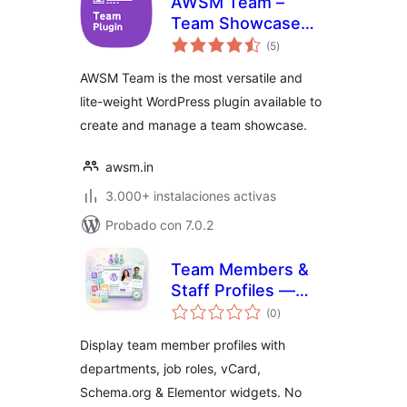
AWSM Team –
Team Showcase
total
Plugin
(5
)
de
valoraciones
AWSM Team is the most versatile and
lite-weight WordPress plugin available to
create and manage a team showcase.
awsm.in
3.000+ instalaciones activas
Probado con 7.0.2
Team Members &
Staff Profiles —
total
Our Team
(0
)
de
valoraciones
Display team member profiles with
departments, job roles, vCard,
Schema.org & Elementor widgets. No