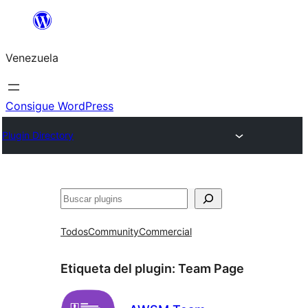
Saltar
al
Venezuela
contenido
Consigue WordPress
Plugin Directory
Buscar
Todos
Community
Commercial
Etiqueta del plugin:
Team Page