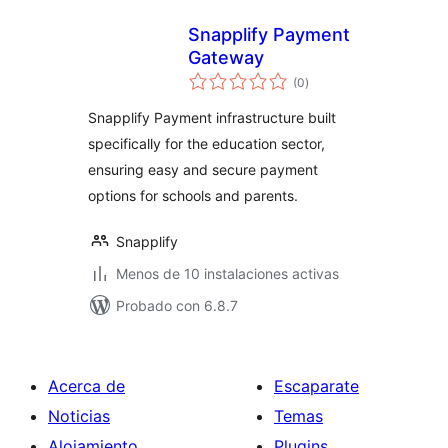
Snapplify Payment
Gateway
total
(0
)
de
valoraciones
Snapplify Payment infrastructure built
specifically for the education sector,
ensuring easy and secure payment
options for schools and parents.
Snapplify
Menos de 10 instalaciones activas
Probado con 6.8.7
Acerca de
Escaparate
Noticias
Temas
Alojamiento
Plugins