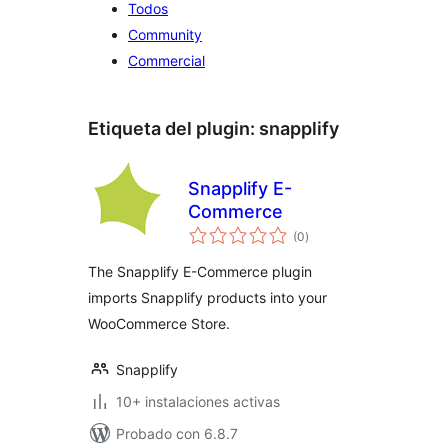
Todos
Community
Commercial
Etiqueta del plugin:
snapplify
Snapplify E-
Commerce
total
(0
)
de
valoraciones
The Snapplify E-Commerce plugin
imports Snapplify products into your
WooCommerce Store.
Snapplify
10+ instalaciones activas
Probado con 6.8.7