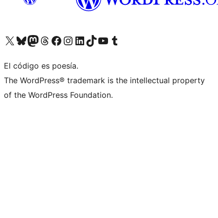
Visit our X (formerly Twitter) account
Visit our Bluesky account
Visit our Mastodon account
Visit our Threads account
Visita nuestra página de Facebook
Visita nuestra cuenta de Instagram
Visita nuestra cuenta de LinkedIn
Visit our TikTok account
Visita nuestro canal de YouTube
Visit our Tumblr account
El código es poesía.
The WordPress® trademark is the intellectual property
of the WordPress Foundation.