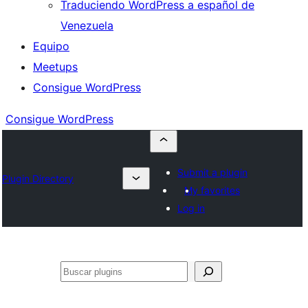
Traduciendo WordPress a español de
Venezuela
Equipo
Meetups
Consigue WordPress
Consigue WordPress
Submit a plugin
Plugin Directory
My favorites
Log in
Buscar