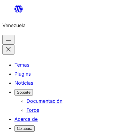
Saltar
al
Venezuela
contenido
Temas
Plugins
Noticias
Soporte
Documentación
Foros
Acerca de
Colabora