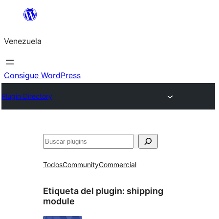
Saltar
al
Venezuela
contenido
Consigue WordPress
Plugin Directory
Buscar
Todos
Community
Commercial
Etiqueta del plugin:
shipping
module