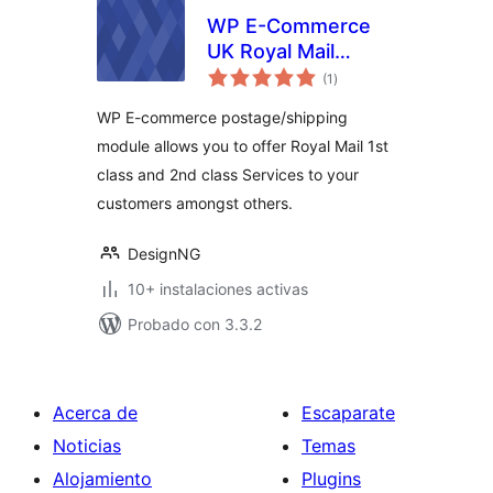
WP E-Commerce
UK Royal Mail
total
Shipping Module
(1
)
de
valoraciones
WP E-commerce postage/shipping
module allows you to offer Royal Mail 1st
class and 2nd class Services to your
customers amongst others.
DesignNG
10+ instalaciones activas
Probado con 3.3.2
Acerca de
Escaparate
Noticias
Temas
Alojamiento
Plugins