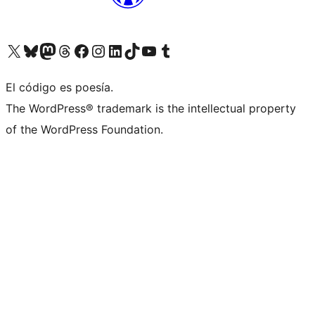
Visit our X (formerly Twitter) account
Visit our Bluesky account
Visit our Mastodon account
Visit our Threads account
Visita nuestra página de Facebook
Visita nuestra cuenta de Instagram
Visita nuestra cuenta de LinkedIn
Visit our TikTok account
Visita nuestro canal de YouTube
Visit our Tumblr account
El código es poesía.
The WordPress® trademark is the intellectual property
of the WordPress Foundation.