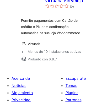
Virtuaria Serveloja
total
(0
)
de
valoraciones
Permite pagamentos com Cartão de
crédito e Pix com confirmação
automática na sua loja Woocommerce.
Virtuaria
Menos de 10 instalaciones activas
Probado con 6.8.7
Acerca de
Escaparate
Noticias
Temas
Alojamiento
Plugins
Privacidad
Patrones