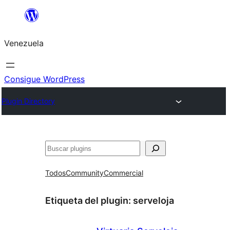
Saltar
al
Venezuela
contenido
Consigue WordPress
Plugin Directory
Buscar
Todos
Community
Commercial
Etiqueta del plugin:
serveloja