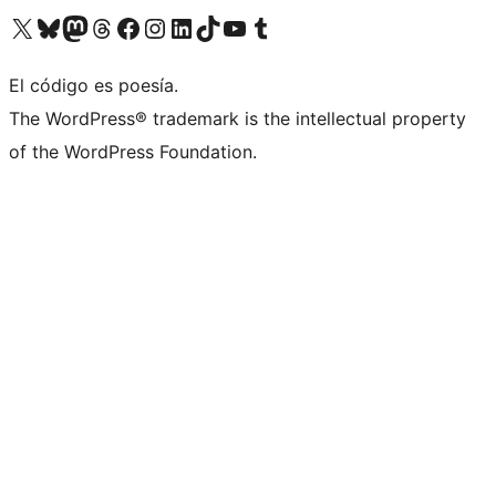
Visit our X (formerly Twitter) account
Visit our Bluesky account
Visit our Mastodon account
Visit our Threads account
Visita nuestra página de Facebook
Visita nuestra cuenta de Instagram
Visita nuestra cuenta de LinkedIn
Visit our TikTok account
Visita nuestro canal de YouTube
Visit our Tumblr account
El código es poesía.
The WordPress® trademark is the intellectual property
of the WordPress Foundation.