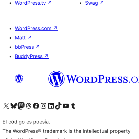
WordPress.tv
↗
Swag
↗
WordPress.com
↗
Matt
↗
bbPress
↗
BuddyPress
↗
Visit our X (formerly Twitter) account
Visit our Bluesky account
Visit our Mastodon account
Visit our Threads account
Visita nuestra página de Facebook
Visita nuestra cuenta de Instagram
Visita nuestra cuenta de LinkedIn
Visit our TikTok account
Visita nuestro canal de YouTube
Visit our Tumblr account
El código es poesía.
The WordPress® trademark is the intellectual property