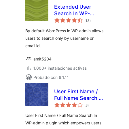
Extended User
Search In WP-
total
Admin
(13
)
de
valoraciones
By default WordPress in WP-admin allows
users to search only by username or
email id.
amit5204
1.000+ instalaciones activas
Probado con 6.1.11
User First Name /
Full Name Search In
total
WP-admin
(8
)
de
valoraciones
User First Name / Full Name Search In
WP-admin plugin which empowers users