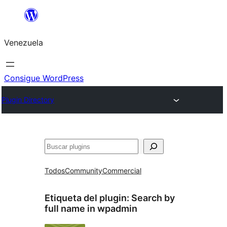
Saltar
al
Venezuela
contenido
Consigue WordPress
Plugin Directory
Buscar
Todos
Community
Commercial
Etiqueta del plugin:
Search by
full name in wpadmin