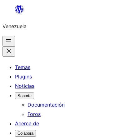
Saltar
al
Venezuela
contenido
Temas
Plugins
Noticias
Soporte
Documentación
Foros
Acerca de
Colabora