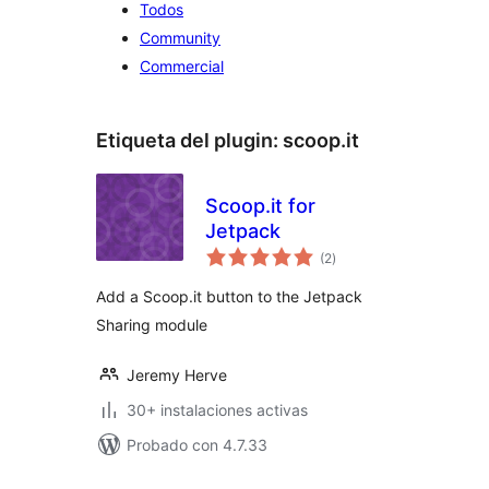
Todos
Community
Commercial
Etiqueta del plugin:
scoop.it
Scoop.it for
Jetpack
total
(2
)
de
valoraciones
Add a Scoop.it button to the Jetpack
Sharing module
Jeremy Herve
30+ instalaciones activas
Probado con 4.7.33