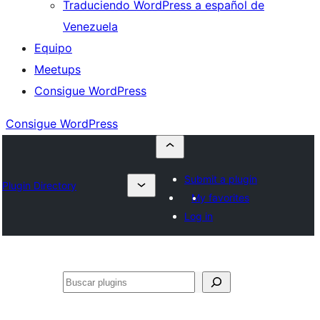
Traduciendo WordPress a español de
Venezuela
Equipo
Meetups
Consigue WordPress
Consigue WordPress
Submit a plugin
Plugin Directory
My favorites
Log in
Buscar