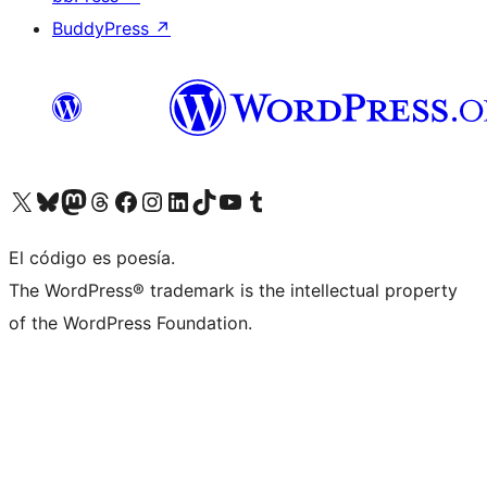
BuddyPress
↗
Visit our X (formerly Twitter) account
Visit our Bluesky account
Visit our Mastodon account
Visit our Threads account
Visita nuestra página de Facebook
Visita nuestra cuenta de Instagram
Visita nuestra cuenta de LinkedIn
Visit our TikTok account
Visita nuestro canal de YouTube
Visit our Tumblr account
El código es poesía.
The WordPress® trademark is the intellectual property
of the WordPress Foundation.