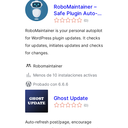
RoboMaintainer –
Safe Plugin Auto-
total
Updates
(0
)
de
valoraciones
RoboMaintainer is your personal autopilot
for WordPress plugin updates. It checks
for updates, initiates updates and checks
for changes.
Robomaintainer
Menos de 10 instalaciones activas
Probado con 6.6.6
Ghost Update
total
(0
)
de
valoraciones
Auto-refresh post/page, encourage