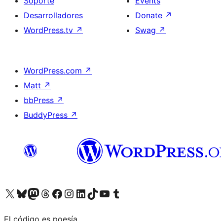
Soporte
Events
Desarrolladores
Donate
↗
WordPress.tv
↗
Swag
↗
WordPress.com
↗
Matt
↗
bbPress
↗
BuddyPress
↗
Visit our X (formerly Twitter) account
Visit our Bluesky account
Visit our Mastodon account
Visit our Threads account
Visita nuestra página de Facebook
Visita nuestra cuenta de Instagram
Visita nuestra cuenta de LinkedIn
Visit our TikTok account
Visita nuestro canal de YouTube
Visit our Tumblr account
El código es poesía.