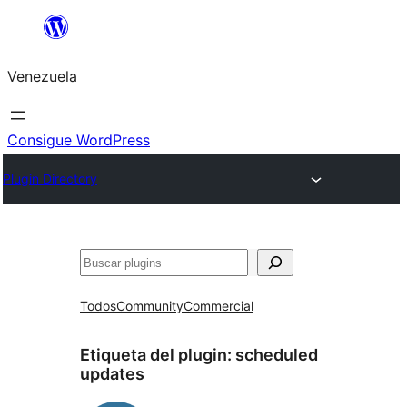
Saltar
al
Venezuela
contenido
Consigue WordPress
Plugin Directory
Buscar
Todos
Community
Commercial
Etiqueta del plugin:
scheduled
updates