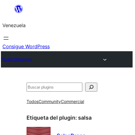
Saltar
al
Venezuela
contenido
Consigue WordPress
Plugin Directory
Buscar
Todos
Community
Commercial
Etiqueta del plugin:
salsa