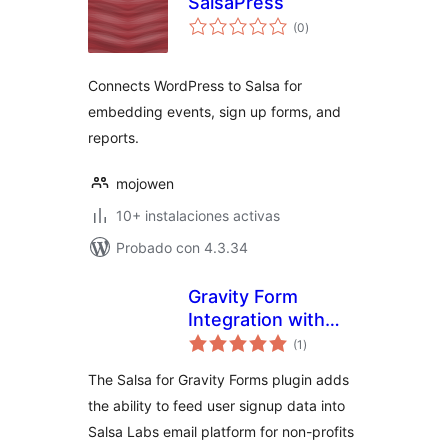
SalsaPress
total
(0
)
de
valoraciones
Connects WordPress to Salsa for
embedding events, sign up forms, and
reports.
mojowen
10+ instalaciones activas
Probado con 4.3.34
Gravity Form
Integration with
total
SalsaLabs
(1
)
de
valoraciones
The Salsa for Gravity Forms plugin adds
the ability to feed user signup data into
Salsa Labs email platform for non-profits