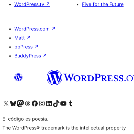
WordPress.tv
↗
Five for the Future
WordPress.com
↗
Matt
↗
bbPress
↗
BuddyPress
↗
Visit our X (formerly Twitter) account
Visit our Bluesky account
Visit our Mastodon account
Visit our Threads account
Visita nuestra página de Facebook
Visita nuestra cuenta de Instagram
Visita nuestra cuenta de LinkedIn
Visit our TikTok account
Visita nuestro canal de YouTube
Visit our Tumblr account
El código es poesía.
The WordPress® trademark is the intellectual property