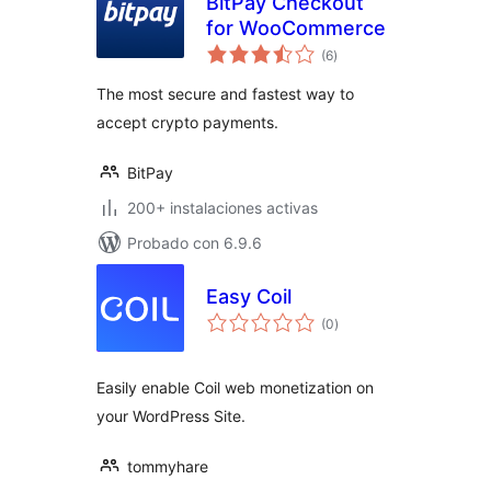
BitPay Checkout
for WooCommerce
total
(6
)
de
valoraciones
The most secure and fastest way to
accept crypto payments.
BitPay
200+ instalaciones activas
Probado con 6.9.6
Easy Coil
total
(0
)
de
valoraciones
Easily enable Coil web monetization on
your WordPress Site.
tommyhare