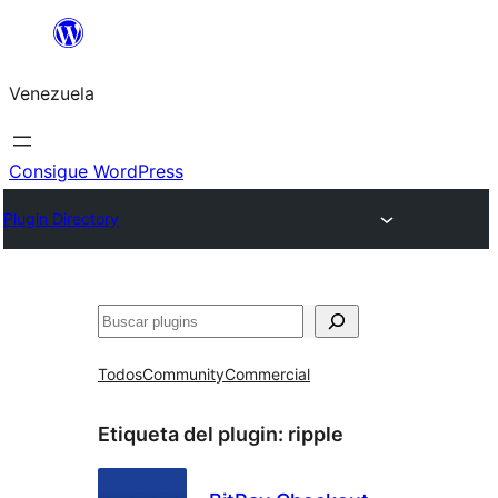
Saltar
al
Venezuela
contenido
Consigue WordPress
Plugin Directory
Buscar
Todos
Community
Commercial
Etiqueta del plugin:
ripple