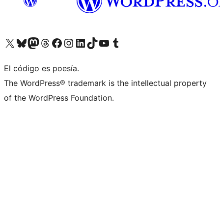
Visit our X (formerly Twitter) account
Visit our Bluesky account
Visit our Mastodon account
Visit our Threads account
Visita nuestra página de Facebook
Visita nuestra cuenta de Instagram
Visita nuestra cuenta de LinkedIn
Visit our TikTok account
Visita nuestro canal de YouTube
Visit our Tumblr account
El código es poesía.
The WordPress® trademark is the intellectual property
of the WordPress Foundation.