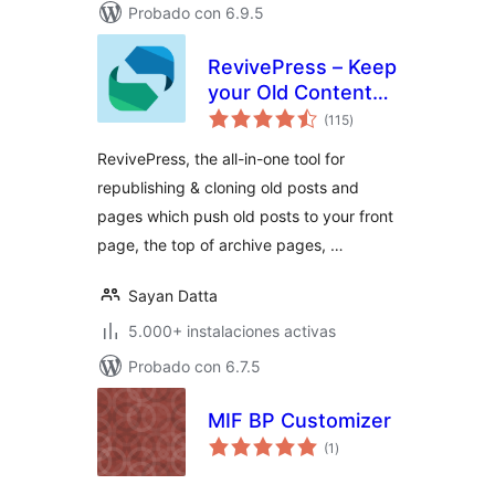
Probado con 6.9.5
RevivePress – Keep
your Old Content
total
Evergreen
(115
)
de
valoraciones
RevivePress, the all-in-one tool for
republishing & cloning old posts and
pages which push old posts to your front
page, the top of archive pages, …
Sayan Datta
5.000+ instalaciones activas
Probado con 6.7.5
MIF BP Customizer
total
(1
)
de
valoraciones