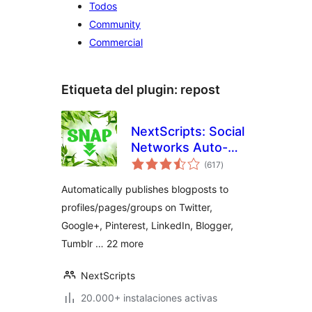
Todos
Community
Commercial
Etiqueta del plugin:
repost
NextScripts: Social
Networks Auto-
total
Poster
(617
)
de
valoraciones
Automatically publishes blogposts to
profiles/pages/groups on Twitter,
Google+, Pinterest, LinkedIn, Blogger,
Tumblr … 22 more
NextScripts
20.000+ instalaciones activas