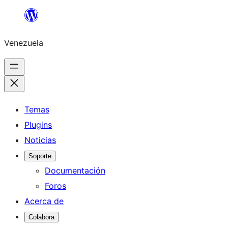
Saltar
al
Venezuela
contenido
Temas
Plugins
Noticias
Soporte
Documentación
Foros
Acerca de
Colabora