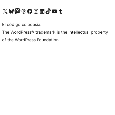
Visit our X (formerly Twitter) account
Visit our Bluesky account
Visit our Mastodon account
Visit our Threads account
Visita nuestra página de Facebook
Visita nuestra cuenta de Instagram
Visita nuestra cuenta de LinkedIn
Visit our TikTok account
Visita nuestro canal de YouTube
Visit our Tumblr account
El código es poesía.
The WordPress® trademark is the intellectual property
of the WordPress Foundation.