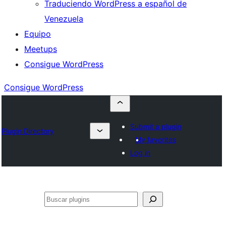
Traduciendo WordPress a español de
Venezuela
Equipo
Meetups
Consigue WordPress
Consigue WordPress
Submit a plugin
Plugin Directory
My favorites
Log in
Buscar