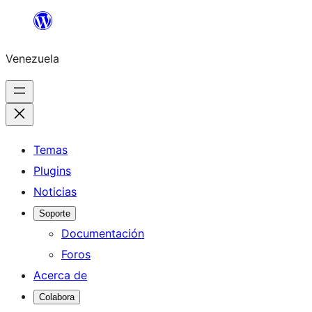
Saltar
al
Venezuela
contenido
Temas
Plugins
Noticias
Soporte
Documentación
Foros
Acerca de
Colabora