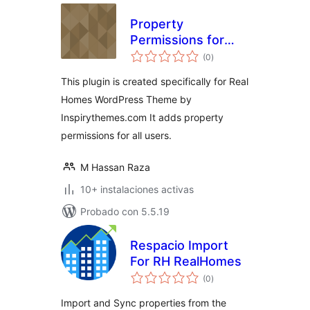
Property
Permissions for
total
RealHomes
(0
)
de
valoraciones
This plugin is created specifically for Real
Homes WordPress Theme by
Inspirythemes.com It adds property
permissions for all users.
M Hassan Raza
10+ instalaciones activas
Probado con 5.5.19
Respacio Import
For RH RealHomes
total
(0
)
de
valoraciones
Import and Sync properties from the