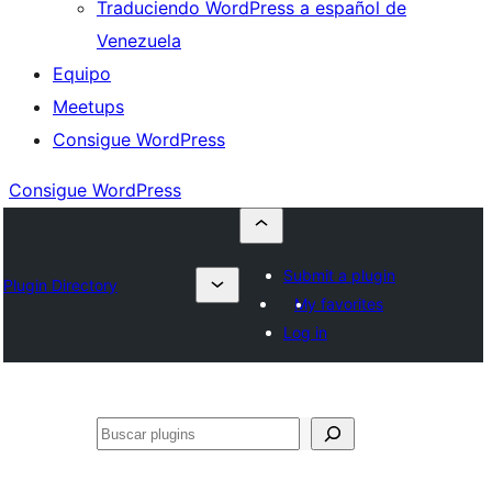
Traduciendo WordPress a español de
Venezuela
Equipo
Meetups
Consigue WordPress
Consigue WordPress
Submit a plugin
Plugin Directory
My favorites
Log in
Buscar