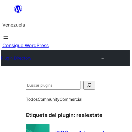
Saltar
al
Venezuela
contenido
Consigue WordPress
Plugin Directory
Buscar
Todos
Community
Commercial
Etiqueta del plugin:
realestate