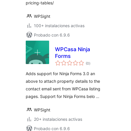
pricing-tables/
WPSight
100+ instalaciones activas
Probado con 6.9.6
WPCasa Ninja
Forms
total
(0
)
de
valoraciones
Adds support for Ninja Forms 3.0 an
above to attach property details to the
contact email sent from WPCasa listing
pages. Support for Ninja Forms belo …
WPSight
20+ instalaciones activas
Probado con 6.9.6