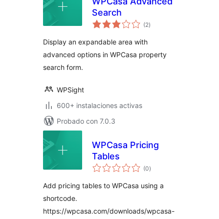
WPCasa Advanced
Search
total
(2
)
de
valoraciones
Display an expandable area with
advanced options in WPCasa property
search form.
WPSight
600+ instalaciones activas
Probado con 7.0.3
WPCasa Pricing
Tables
total
(0
)
de
valoraciones
Add pricing tables to WPCasa using a
shortcode.
https://wpcasa.com/downloads/wpcasa-