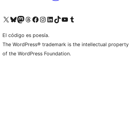
Visit our X (formerly Twitter) account
Visit our Bluesky account
Visit our Mastodon account
Visit our Threads account
Visita nuestra página de Facebook
Visita nuestra cuenta de Instagram
Visita nuestra cuenta de LinkedIn
Visit our TikTok account
Visita nuestro canal de YouTube
Visit our Tumblr account
El código es poesía.
The WordPress® trademark is the intellectual property
of the WordPress Foundation.