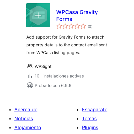
WPCasa Gravity
Forms
total
(0
)
de
valoraciones
Add support for Gravity Forms to attach
property details to the contact email sent
from WPCasa listing pages.
WPSight
10+ instalaciones activas
Probado con 6.9.6
Acerca de
Escaparate
Noticias
Temas
Alojamiento
Plugins