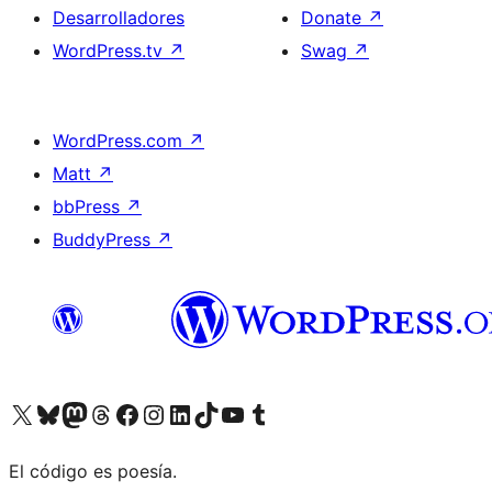
Desarrolladores
Donate
↗
WordPress.tv
↗
Swag
↗
WordPress.com
↗
Matt
↗
bbPress
↗
BuddyPress
↗
Visit our X (formerly Twitter) account
Visit our Bluesky account
Visit our Mastodon account
Visit our Threads account
Visita nuestra página de Facebook
Visita nuestra cuenta de Instagram
Visita nuestra cuenta de LinkedIn
Visit our TikTok account
Visita nuestro canal de YouTube
Visit our Tumblr account
El código es poesía.