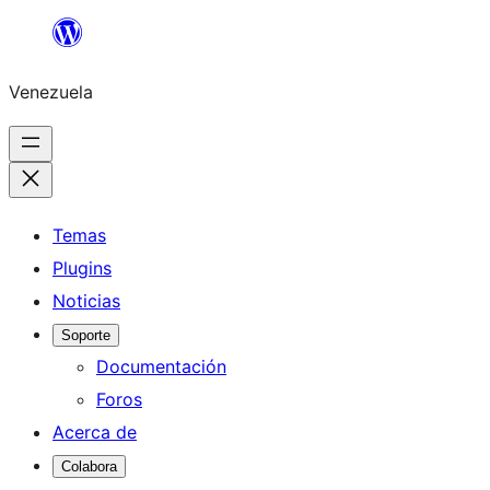
Saltar
al
Venezuela
contenido
Temas
Plugins
Noticias
Soporte
Documentación
Foros
Acerca de
Colabora