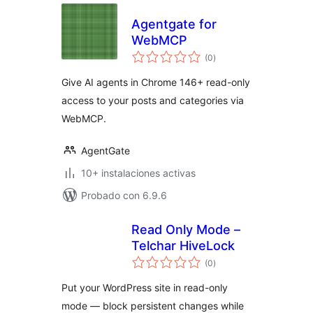
Agentgate for
WebMCP
total
(0
)
de
valoraciones
Give AI agents in Chrome 146+ read-only
access to your posts and categories via
WebMCP.
AgentGate
10+ instalaciones activas
Probado con 6.9.6
Read Only Mode –
Telchar HiveLock
total
(0
)
de
valoraciones
Put your WordPress site in read-only
mode — block persistent changes while