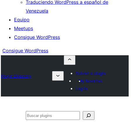
Traduciendo WordPress a español de
Venezuela
Equipo
Meetups
Consigue WordPress
Consigue WordPress
Submit a plugin
Plugin Directory
My favorites
Log in
Buscar