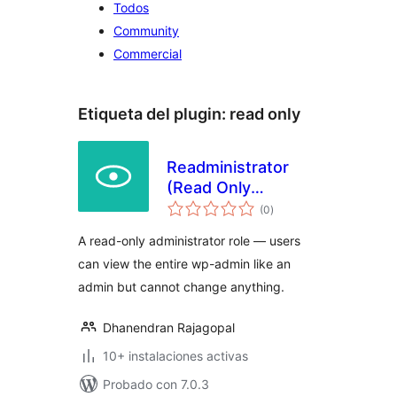
Todos
Community
Commercial
Etiqueta del plugin:
read only
Readministrator
(Read Only
total
Administrator)
(0
)
de
valoraciones
A read-only administrator role — users
can view the entire wp-admin like an
admin but cannot change anything.
Dhanendran Rajagopal
10+ instalaciones activas
Probado con 7.0.3