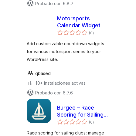
Probado con 6.8.7
Motorsports
Calendar Widget
total
(0
)
de
valoraciones
Add customizable countdown widgets
for various motorsport series to your
WordPress site.
qbased
10+ instalaciones activas
Probado con 6.7.6
Burgee – Race
Scoring for Sailing
total
Clubs
(0
)
de
valoraciones
Race scoring for sailing clubs: manage