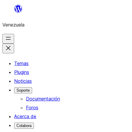
Saltar
al
Venezuela
contenido
Temas
Plugins
Noticias
Soporte
Documentación
Foros
Acerca de
Colabora