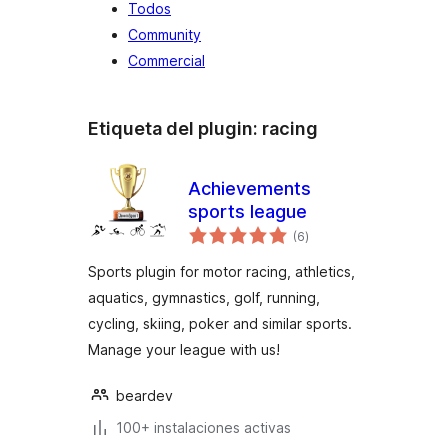
Todos
Community
Commercial
Etiqueta del plugin:
racing
Achievements
sports league
total
(6
)
de
valoraciones
Sports plugin for motor racing, athletics,
aquatics, gymnastics, golf, running,
cycling, skiing, poker and similar sports.
Manage your league with us!
beardev
100+ instalaciones activas