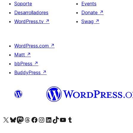
Soporte
Events
Desarrolladores
Donate
↗
WordPress.tv
↗
Swag
↗
WordPress.com
↗
Matt
↗
bbPress
↗
BuddyPress
↗
Visit our X (formerly Twitter) account
Visit our Bluesky account
Visit our Mastodon account
Visit our Threads account
Visita nuestra página de Facebook
Visita nuestra cuenta de Instagram
Visita nuestra cuenta de LinkedIn
Visit our TikTok account
Visita nuestro canal de YouTube
Visit our Tumblr account