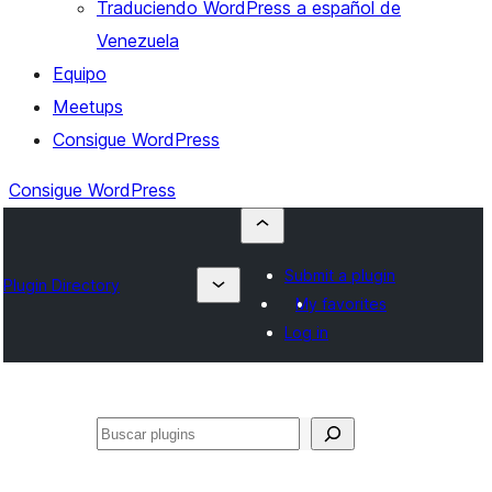
Traduciendo WordPress a español de
Venezuela
Equipo
Meetups
Consigue WordPress
Consigue WordPress
Submit a plugin
Plugin Directory
My favorites
Log in
Buscar