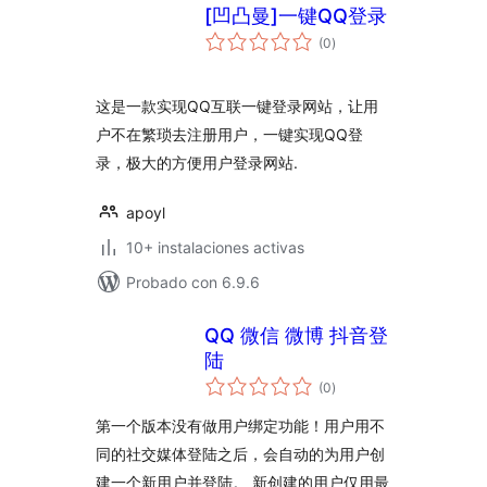
[凹凸曼]一键QQ登录
total
(0
)
de
valoraciones
这是一款实现QQ互联一键登录网站，让用
户不在繁琐去注册用户，一键实现QQ登
录，极大的方便用户登录网站.
apoyl
10+ instalaciones activas
Probado con 6.9.6
QQ 微信 微博 抖音登
陆
total
(0
)
de
valoraciones
第一个版本没有做用户绑定功能！用户用不
同的社交媒体登陆之后，会自动的为用户创
建一个新用户并登陆。 新创建的用户仅用最