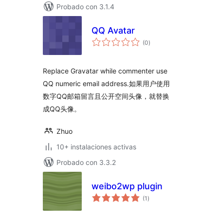
Probado con 3.1.4
QQ Avatar
total
(0
)
de
valoraciones
Replace Gravatar while commenter use
QQ numeric email address.如果用户使用
数字QQ邮箱留言且公开空间头像，就替换
成QQ头像。
Zhuo
10+ instalaciones activas
Probado con 3.3.2
weibo2wp plugin
total
(1
)
de
valoraciones