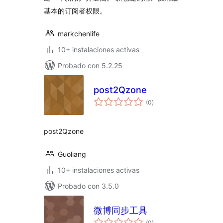
基本的订阅者权限。
markchenlife
10+ instalaciones activas
Probado con 5.2.25
post2Qzone
total
(0
)
de
valoraciones
post2Qzone
Guoliang
10+ instalaciones activas
Probado con 3.5.0
微博同步工具
total
(0
)