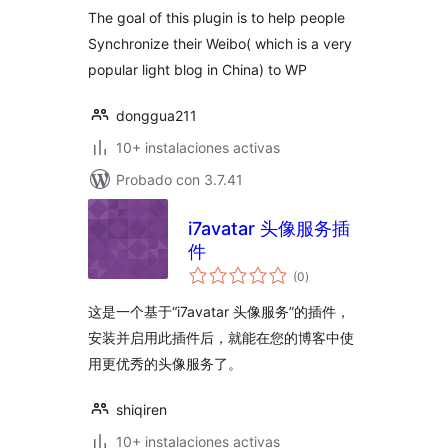
The goal of this plugin is to help people
Synchronize their Weibo( which is a very
popular light blog in China) to WP
donggua211
10+ instalaciones activas
Probado con 3.7.41
i7avatar 头像服务插
件
total
(0
)
de
valoraciones
这是一个基于“i7avatar 头像服务”的插件，
安装并启用此插件后，就能在您的博客中使
用更优秀的头像服务了。
shiqiren
10+ instalaciones activas