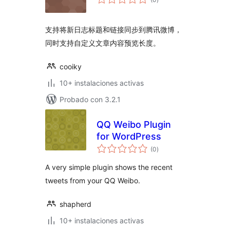
de
valoraciones
支持将新日志标题和链接同步到腾讯微博，
同时支持自定义文章内容预览长度。
cooiky
10+ instalaciones activas
Probado con 3.2.1
QQ Weibo Plugin
for WordPress
total
(0
)
de
valoraciones
A very simple plugin shows the recent
tweets from your QQ Weibo.
shapherd
10+ instalaciones activas