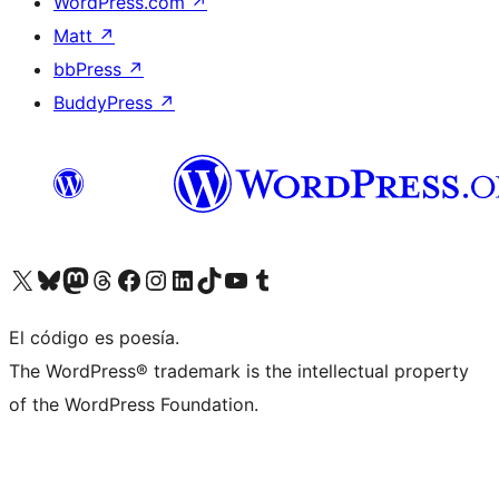
WordPress.com
↗
Matt
↗
bbPress
↗
BuddyPress
↗
Visit our X (formerly Twitter) account
Visit our Bluesky account
Visit our Mastodon account
Visit our Threads account
Visita nuestra página de Facebook
Visita nuestra cuenta de Instagram
Visita nuestra cuenta de LinkedIn
Visit our TikTok account
Visita nuestro canal de YouTube
Visit our Tumblr account
El código es poesía.
The WordPress® trademark is the intellectual property
of the WordPress Foundation.