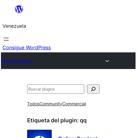
Saltar
al
Venezuela
contenido
Consigue WordPress
Plugin Directory
Buscar
Todos
Community
Commercial
Etiqueta del plugin:
qq