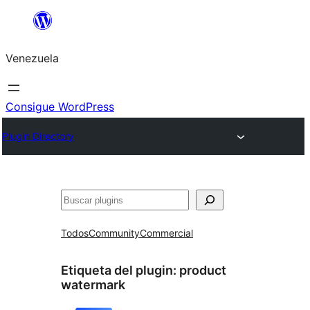
Saltar
al
Venezuela
contenido
Consigue WordPress
Plugin Directory
Buscar
Todos
Community
Commercial
Etiqueta del plugin:
product
watermark