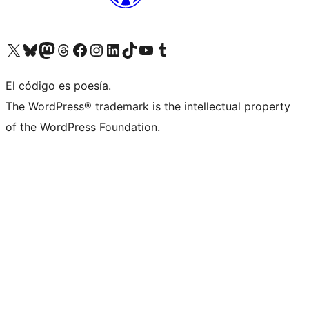
Visit our X (formerly Twitter) account
Visit our Bluesky account
Visit our Mastodon account
Visit our Threads account
Visita nuestra página de Facebook
Visita nuestra cuenta de Instagram
Visita nuestra cuenta de LinkedIn
Visit our TikTok account
Visita nuestro canal de YouTube
Visit our Tumblr account
El código es poesía.
The WordPress® trademark is the intellectual property
of the WordPress Foundation.