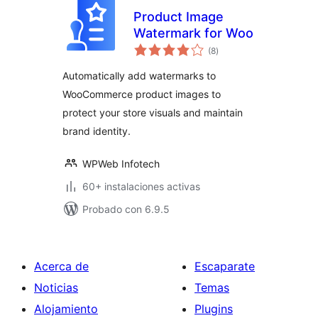
Product Image
Watermark for Woo
total
(8
)
de
valoraciones
Automatically add watermarks to
WooCommerce product images to
protect your store visuals and maintain
brand identity.
WPWeb Infotech
60+ instalaciones activas
Probado con 6.9.5
Acerca de
Escaparate
Noticias
Temas
Alojamiento
Plugins