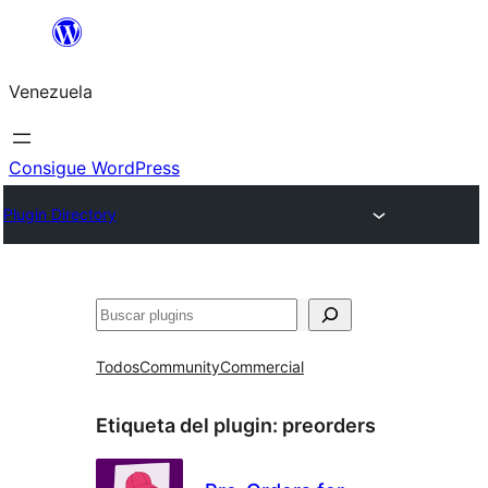
Saltar
al
Venezuela
contenido
Consigue WordPress
Plugin Directory
Buscar
Todos
Community
Commercial
Etiqueta del plugin:
preorders