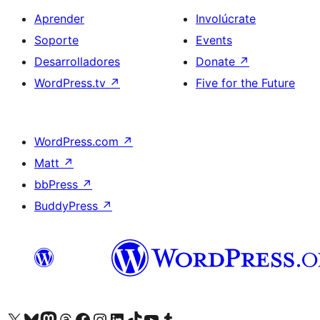
Aprender
Involúcrate
Soporte
Events
Desarrolladores
Donate
↗
WordPress.tv
↗
Five for the Future
WordPress.com
↗
Matt
↗
bbPress
↗
BuddyPress
↗
Visit our X (formerly Twitter) account
Visit our Bluesky account
Visit our Mastodon account
Visit our Threads account
Visita nuestra página de Facebook
Visita nuestra cuenta de Instagram
Visita nuestra cuenta de LinkedIn
Visit our TikTok account
Visita nuestro canal de YouTube
Visit our Tumblr account