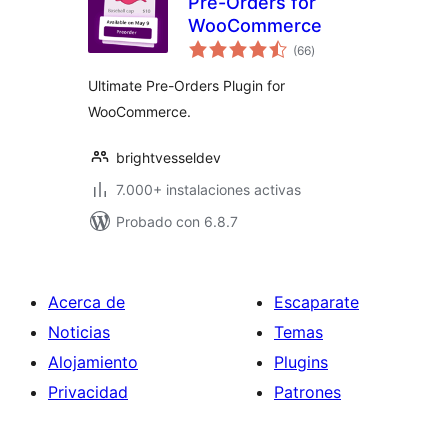
Pre-Orders for
WooCommerce
total
(66
)
de
valoraciones
Ultimate Pre-Orders Plugin for
WooCommerce.
brightvesseldev
7.000+ instalaciones activas
Probado con 6.8.7
Acerca de
Escaparate
Noticias
Temas
Alojamiento
Plugins
Privacidad
Patrones