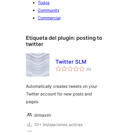
Todos
Community
Commercial
Etiqueta del plugin:
posting to
twitter
Twitter SLM
total
(0
)
de
valoraciones
Automatically creates tweets on your
Twitter account for new posts and
pages.
drmaxim
10+ instalaciones activas