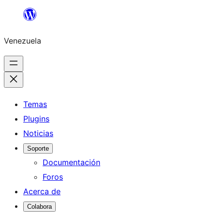
Saltar
al
Venezuela
contenido
Temas
Plugins
Noticias
Soporte
Documentación
Foros
Acerca de
Colabora