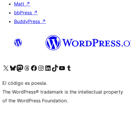
Matt
↗
bbPress
↗
BuddyPress
↗
Visit our X (formerly Twitter) account
Visit our Bluesky account
Visit our Mastodon account
Visit our Threads account
Visita nuestra página de Facebook
Visita nuestra cuenta de Instagram
Visita nuestra cuenta de LinkedIn
Visit our TikTok account
Visita nuestro canal de YouTube
Visit our Tumblr account
El código es poesía.
The WordPress® trademark is the intellectual property
of the WordPress Foundation.