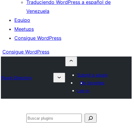
Traduciendo WordPress a español de
Venezuela
Equipo
Meetups
Consigue WordPress
Consigue WordPress
Submit a plugin
Plugin Directory
My favorites
Log in
Buscar