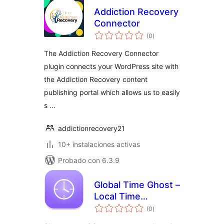
Addiction Recovery
Connector
total
(0
)
de
valoraciones
The Addiction Recovery Connector
plugin connects your WordPress site with
the Addiction Recovery content
publishing portal which allows us to easily
s …
addictionrecovery21
10+ instalaciones activas
Probado con 6.3.9
Global Time Ghost –
Local Time
total
Converter
(0
)
de
valoraciones