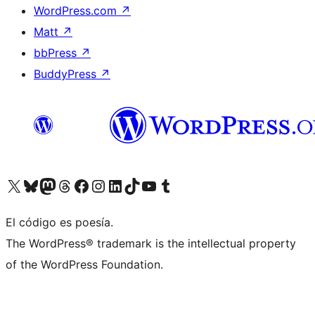
WordPress.com
↗
Matt
↗
bbPress
↗
BuddyPress
↗
Visit our X (formerly Twitter) account
Visit our Bluesky account
Visit our Mastodon account
Visit our Threads account
Visita nuestra página de Facebook
Visita nuestra cuenta de Instagram
Visita nuestra cuenta de LinkedIn
Visit our TikTok account
Visita nuestro canal de YouTube
Visit our Tumblr account
El código es poesía.
The WordPress® trademark is the intellectual property
of the WordPress Foundation.