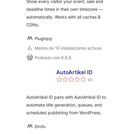
Show every visitor your event, sale and
deadline times in their own timezone —
automatically. Works with all caches &
CDNs.
Pluginjoy
Menos de 10 instalaciones activas
Probado con 6.9.6
AutoArtikel ID
total
(0
)
de
valoraciones
AutoArtikel ID pairs with AutoArtikel ID to
automate title generation, queues, and
scheduled publishing from WordPress.
Drofu