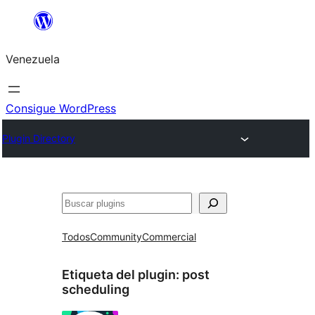
Saltar
al
Venezuela
contenido
Consigue WordPress
Plugin Directory
Buscar
Todos
Community
Commercial
Etiqueta del plugin:
post
scheduling