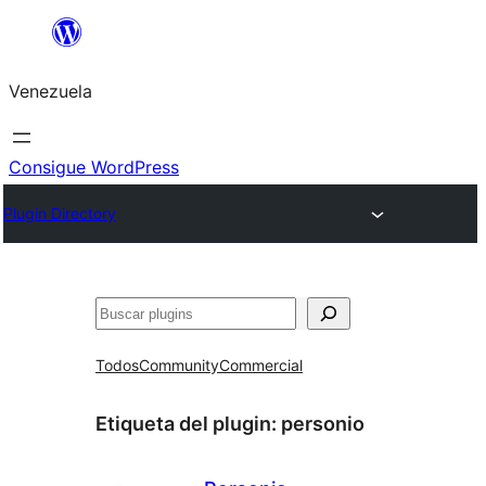
Saltar
al
Venezuela
contenido
Consigue WordPress
Plugin Directory
Buscar
Todos
Community
Commercial
Etiqueta del plugin:
personio