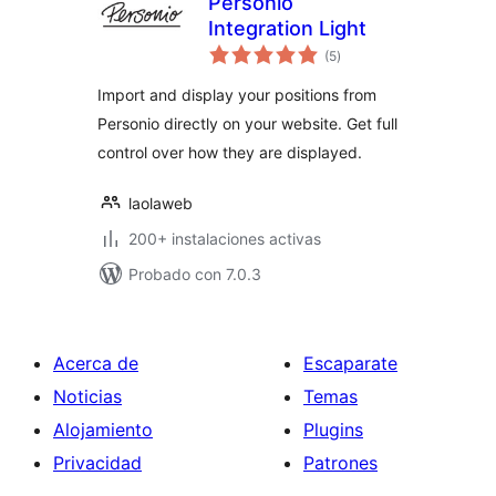
Personio
Integration Light
total
(5
)
de
valoraciones
Import and display your positions from
Personio directly on your website. Get full
control over how they are displayed.
laolaweb
200+ instalaciones activas
Probado con 7.0.3
Acerca de
Escaparate
Noticias
Temas
Alojamiento
Plugins
Privacidad
Patrones