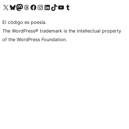
Visit our X (formerly Twitter) account
Visit our Bluesky account
Visit our Mastodon account
Visit our Threads account
Visita nuestra página de Facebook
Visita nuestra cuenta de Instagram
Visita nuestra cuenta de LinkedIn
Visit our TikTok account
Visita nuestro canal de YouTube
Visit our Tumblr account
El código es poesía.
The WordPress® trademark is the intellectual property
of the WordPress Foundation.