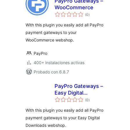
PayPro Gateways –
WooCommerce
total
(0
)
de
valoraciones
With this plugin you easily add all PayPro
payment gateways to your
WooCommerce webshop.
PayPro
400+ instalaciones activas
Probado con 6.8.7
PayPro Gateways –
Easy Digital
total
Downloads
(0
)
de
valoraciones
With this plugin you easily add all PayPro
payment gateways to your Easy Digital
Downloads webshop.