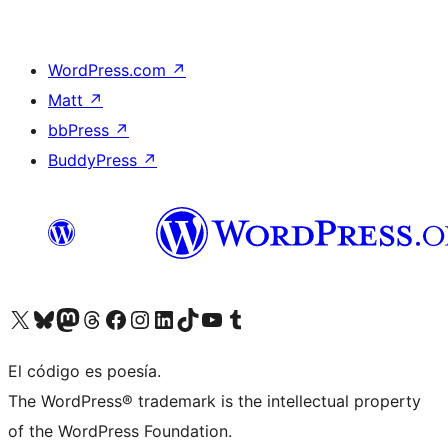
WordPress.com
↗
Matt
↗
bbPress
↗
BuddyPress
↗
Visit our X (formerly Twitter) account
Visit our Bluesky account
Visit our Mastodon account
Visit our Threads account
Visita nuestra página de Facebook
Visita nuestra cuenta de Instagram
Visita nuestra cuenta de LinkedIn
Visit our TikTok account
Visita nuestro canal de YouTube
Visit our Tumblr account
El código es poesía.
The WordPress® trademark is the intellectual property
of the WordPress Foundation.