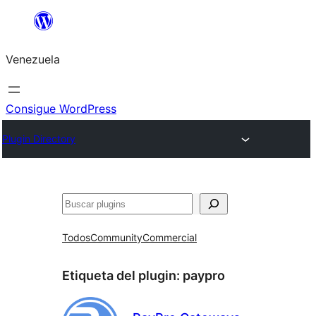
Saltar
al
Venezuela
contenido
Consigue WordPress
Plugin Directory
Buscar
Todos
Community
Commercial
Etiqueta del plugin:
paypro