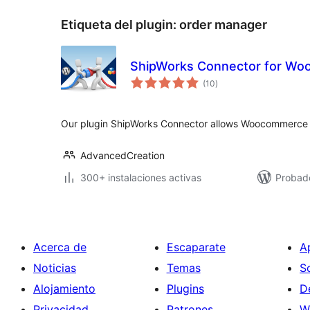
Etiqueta del plugin:
order manager
ShipWorks Connector for W
total
(10
)
de
valoraciones
Our plugin ShipWorks Connector allows Woocommerce t
AdvancedCreation
300+ instalaciones activas
Probado
Acerca de
Escaparate
A
Noticias
Temas
S
Alojamiento
Plugins
D
Privacidad
Patrones
W