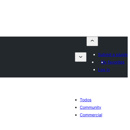
Submit a plugin
My favorites
Log in
Todos
Community
Commercial