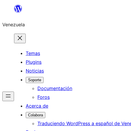
Saltar
al
Venezuela
contenido
Temas
Plugins
Noticias
Soporte
Documentación
Foros
Acerca de
Colabora
Traduciendo WordPress a español de Ven