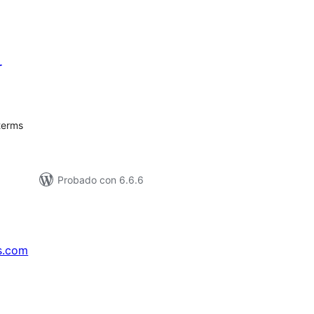
r
tal
e
loraciones
terms
Probado con 6.6.6
s.com
↗