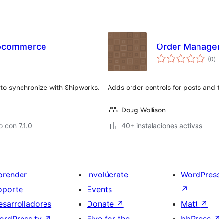
oocommerce
Order Manage
to
(0
)
d
va
o synchronize with Shipworks.
Adds order controls for posts and 
Doug Wollison
 con 7.1.0
40+ instalaciones activas
prender
Involúcrate
WordPres
oporte
Events
↗
esarrolladores
Donate
↗
Matt
↗
ordPress.tv
↗
Five for the
bbPress