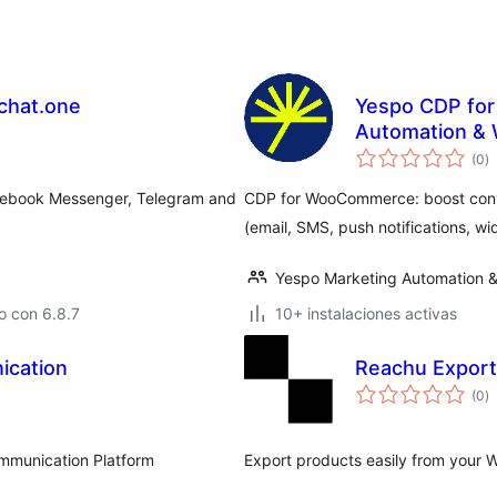
ychat.one
Yespo CDP for
Automation & 
to
(0
)
d
va
acebook Messenger, Telegram and
CDP for WooCommerce: boost conv
(email, SMS, push notifications, 
Yespo Marketing Automation &
o con 6.8.7
10+ instalaciones activas
ication
Reachu Export
to
(0
)
d
va
ommunication Platform
Export products easily from your