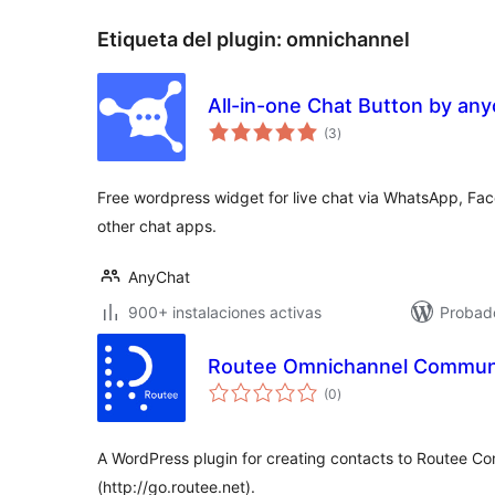
Etiqueta del plugin:
omnichannel
All-in-one Chat Button by an
total
(3
)
de
valoraciones
Free wordpress widget for live chat via WhatsApp, F
other chat apps.
AnyChat
900+ instalaciones activas
Probad
Routee Omnichannel Commun
total
(0
)
de
valoraciones
A WordPress plugin for creating contacts to Routee C
(http://go.routee.net).