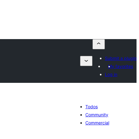
Submit a plugin
My favorites
Log in
Todos
Community
Commercial