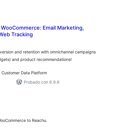
 WooCommerce: Email Marketing,
Web Tracking
tal
e
loraciones
ersion and retention with omnichannel campaigns
widgets) and product recommendations!
 Customer Data Platform
Probado con 6.9.6
tal
e
loraciones
 WooCommerce to Reachu.