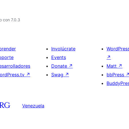
 con 7.0.3
prender
Involúcrate
WordPres
oporte
Events
↗
esarrolladores
Donate
↗
Matt
↗
ordPress.tv
↗
Swag
↗
bbPress
BuddyPre
Venezuela