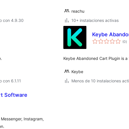
reachu
o con 4.9.30
10+ instalaciones activas
Keybe Abandon
to
(0
)
d
va
e.
Keybe Abandoned Cart Plugin is a 
Keybe
 con 6.1.11
Menos de 10 instalaciones act
t Software
 Messenger, Instagram,
on.