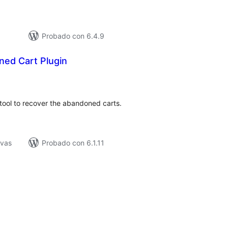
Probado con 6.4.9
ed Cart Plugin
tal
e
loraciones
tool to recover the abandoned carts.
ivas
Probado con 6.1.11