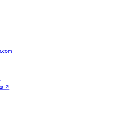
s.com
↗
ss
↗