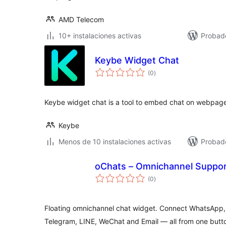
AMD Telecom
10+ instalaciones activas
Probad
Keybe Widget Chat
total
(0
)
de
valoraciones
Keybe widget chat is a tool to embed chat on webpag
Keybe
Menos de 10 instalaciones activas
Probado
oChats – Omnichannel Suppor
total
(0
)
de
valoraciones
Floating omnichannel chat widget. Connect WhatsApp,
Telegram, LINE, WeChat and Email — all from one butt