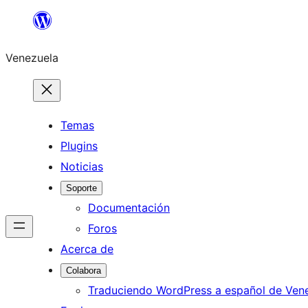
Saltar
al
Venezuela
contenido
Temas
Plugins
Noticias
Soporte
Documentación
Foros
Acerca de
Colabora
Traduciendo WordPress a español de Ven