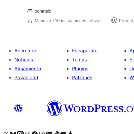
ochatsio
Menos de 10 instalaciones activas
Probado
Acerca de
Escaparate
A
Noticias
Temas
S
Alojamiento
Plugins
D
Privacidad
Patrones
W
Visit our X (formerly Twitter) account
Visit our Bluesky account
Visit our Mastodon account
Visit our Threads account
Visita nuestra página de Facebook
Visita nuestra cuenta de Instagram
Visita nuestra cuenta de LinkedIn
Visit our TikTok account
Visita nuestro canal de YouTube
Visit our Tumblr account