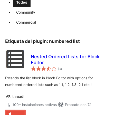
Todos
Community
Commercial
Etiqueta del plugin:
numbered list
Nested Ordered Lists for Block
Editor
total
(3
)
de
valoraciones
Extends the list block in Block Editor with options for
numbered ordered lists such as 1.1, 1.2, 1.3, 2.1 etc.!
threadi
100+ instalaciones activas
Probado con 7.1