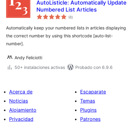
AutoListicle: Automatically Update
Numbered List Articles
total
(6
)
de
valoraciones
Automatically keep your numbered lists in articles displaying
the correct number by using this shortcode [auto-list-
number].
Andy Feliciotti
50+ instalaciones activas
Probado con 6.9.6
Acerca de
Escaparate
Noticias
Temas
Alojamiento
Plugins
Privacidad
Patrones