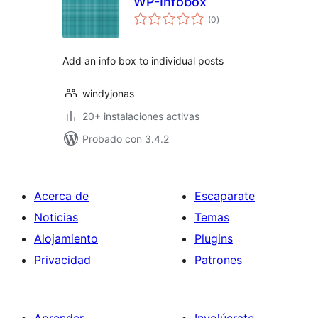
WP-Infobox
total
(0
)
de
valoraciones
Add an info box to individual posts
windyjonas
20+ instalaciones activas
Probado con 3.4.2
Acerca de
Escaparate
Noticias
Temas
Alojamiento
Plugins
Privacidad
Patrones