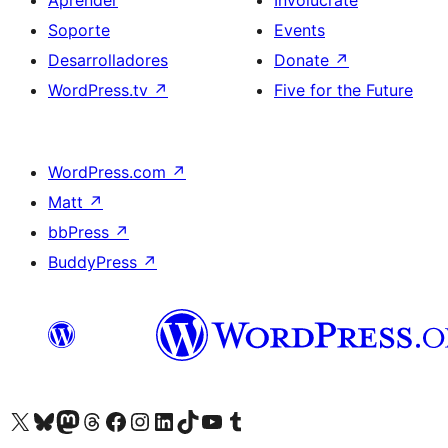
Aprender
Involúcrate
Soporte
Events
Desarrolladores
Donate
↗
WordPress.tv
↗
Five for the Future
WordPress.com
↗
Matt
↗
bbPress
↗
BuddyPress
↗
Visit our X (formerly Twitter) account
Visit our Bluesky account
Visit our Mastodon account
Visit our Threads account
Visita nuestra página de Facebook
Visita nuestra cuenta de Instagram
Visita nuestra cuenta de LinkedIn
Visit our TikTok account
Visita nuestro canal de YouTube
Visit our Tumblr account