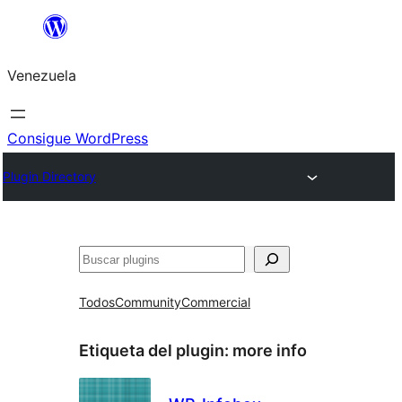
Saltar
al
Venezuela
contenido
Consigue WordPress
Plugin Directory
Buscar
Todos
Community
Commercial
Etiqueta del plugin:
more info