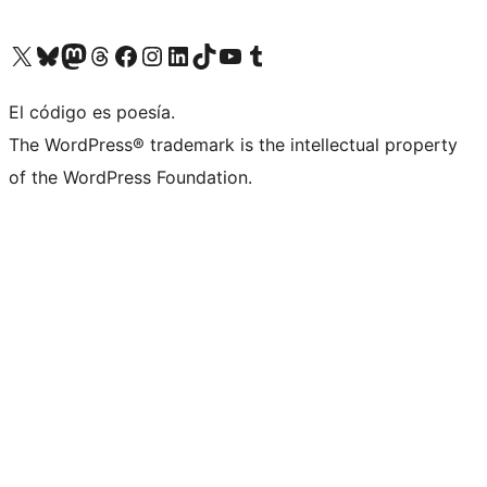
Visit our X (formerly Twitter) account
Visit our Bluesky account
Visit our Mastodon account
Visit our Threads account
Visita nuestra página de Facebook
Visita nuestra cuenta de Instagram
Visita nuestra cuenta de LinkedIn
Visit our TikTok account
Visita nuestro canal de YouTube
Visit our Tumblr account
El código es poesía.
The WordPress® trademark is the intellectual property
of the WordPress Foundation.