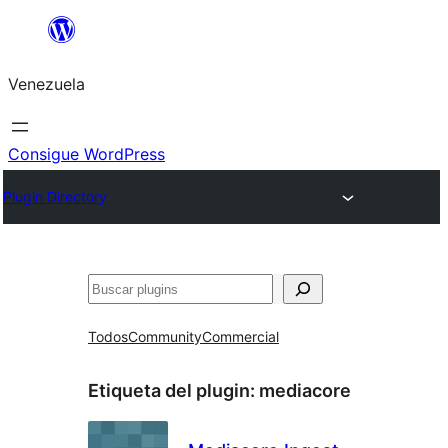
Saltar
al
Venezuela
contenido
Consigue WordPress
Plugin Directory
Buscar
Todos
Community
Commercial
Etiqueta del plugin:
mediacore