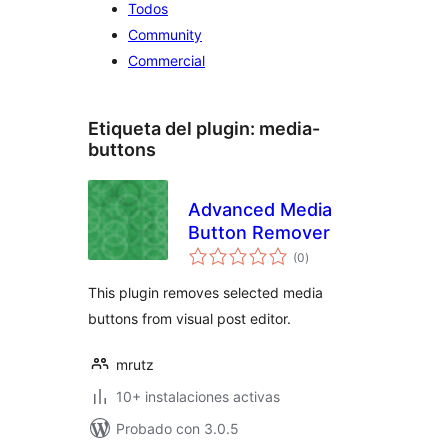
Todos
Community
Commercial
Etiqueta del plugin:
media-
buttons
Advanced Media
Button Remover
total
(0
)
de
valoraciones
This plugin removes selected media
buttons from visual post editor.
mrutz
10+ instalaciones activas
Probado con 3.0.5