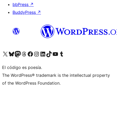
bbPress
↗
BuddyPress
↗
Visit our X (formerly Twitter) account
Visit our Bluesky account
Visit our Mastodon account
Visit our Threads account
Visita nuestra página de Facebook
Visita nuestra cuenta de Instagram
Visita nuestra cuenta de LinkedIn
Visit our TikTok account
Visita nuestro canal de YouTube
Visit our Tumblr account
El código es poesía.
The WordPress® trademark is the intellectual property
of the WordPress Foundation.