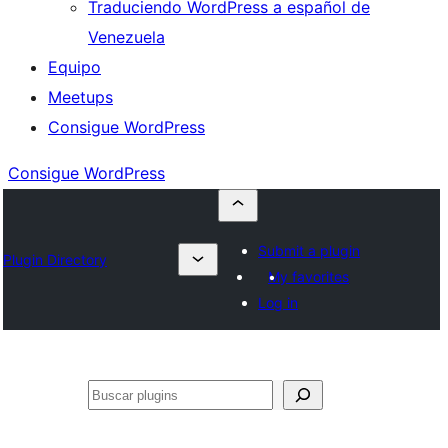
Traduciendo WordPress a español de
Venezuela
Equipo
Meetups
Consigue WordPress
Consigue WordPress
Submit a plugin
Plugin Directory
My favorites
Log in
Buscar