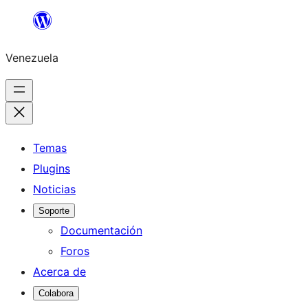
Saltar
al
Venezuela
contenido
Temas
Plugins
Noticias
Soporte
Documentación
Foros
Acerca de
Colabora