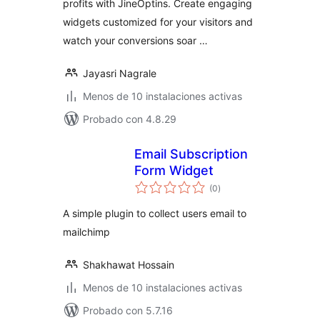
profits with JineOptins. Create engaging
widgets customized for your visitors and
watch your conversions soar …
Jayasri Nagrale
Menos de 10 instalaciones activas
Probado con 4.8.29
Email Subscription
Form Widget
total
(0
)
de
valoraciones
A simple plugin to collect users email to
mailchimp
Shakhawat Hossain
Menos de 10 instalaciones activas
Probado con 5.7.16