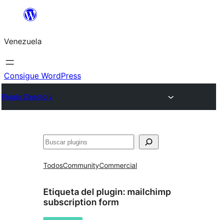
Saltar
al
Venezuela
contenido
Consigue WordPress
Plugin Directory
Buscar
Todos
Community
Commercial
Etiqueta del plugin:
mailchimp
subscription form