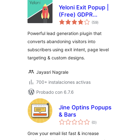
Yeloni Exit Popup |
(Free) GDPR
total
Compliance
(59
)
de
valoraciones
Powerful lead generation plugin that
converts abandoning visitors into
subscribers using exit intent, page level
targeting & custom designs.
Jayasri Nagrale
700+ instalaciones activas
Probado con 6.7.6
Jine Optins Popups
& Bars
total
(0
)
de
valoraciones
Grow your email list fast & increase