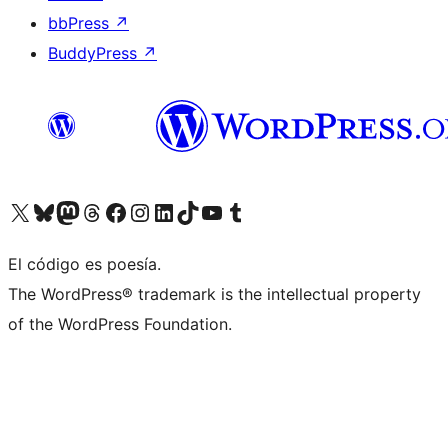
bbPress
↗
BuddyPress
↗
Visit our X (formerly Twitter) account
Visit our Bluesky account
Visit our Mastodon account
Visit our Threads account
Visita nuestra página de Facebook
Visita nuestra cuenta de Instagram
Visita nuestra cuenta de LinkedIn
Visit our TikTok account
Visita nuestro canal de YouTube
Visit our Tumblr account
El código es poesía.
The WordPress® trademark is the intellectual property
of the WordPress Foundation.