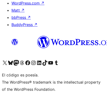
WordPress.com
↗
Matt
↗
bbPress
↗
BuddyPress
↗
Visit our X (formerly Twitter) account
Visit our Bluesky account
Visit our Mastodon account
Visit our Threads account
Visita nuestra página de Facebook
Visita nuestra cuenta de Instagram
Visita nuestra cuenta de LinkedIn
Visit our TikTok account
Visita nuestro canal de YouTube
Visit our Tumblr account
El código es poesía.
The WordPress® trademark is the intellectual property
of the WordPress Foundation.