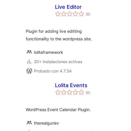
Live Editor
total
(0
)
de
valoraciones
Plugin for adding live editting
functionality to the wordpress site.
lolitaframework
20+ instalaciones activas
Probado con 4.7.34
Lolita Events
total
(0
)
de
valoraciones
WordPress Event Calendar Plugin.
therealguriev