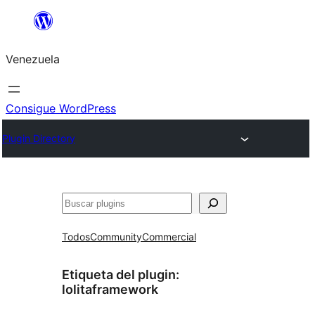
Saltar
al
Venezuela
contenido
Consigue WordPress
Plugin Directory
Buscar
Todos
Community
Commercial
Etiqueta del plugin:
lolitaframework