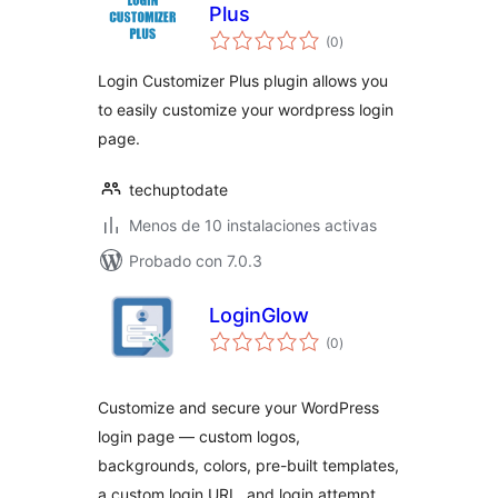
Plus
total
(0
)
de
valoraciones
Login Customizer Plus plugin allows you
to easily customize your wordpress login
page.
techuptodate
Menos de 10 instalaciones activas
Probado con 7.0.3
LoginGlow
total
(0
)
de
valoraciones
Customize and secure your WordPress
login page — custom logos,
backgrounds, colors, pre-built templates,
a custom login URL, and login attempt