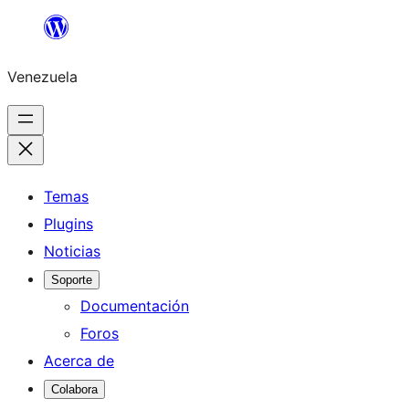
Saltar
al
Venezuela
contenido
Temas
Plugins
Noticias
Soporte
Documentación
Foros
Acerca de
Colabora