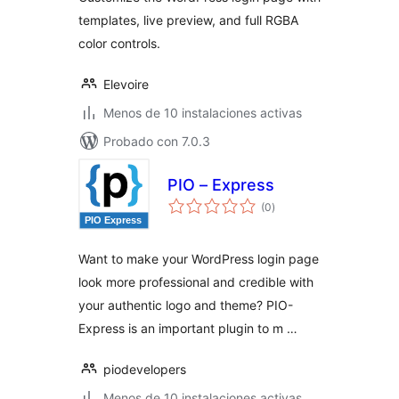
templates, live preview, and full RGBA
color controls.
Elevoire
Menos de 10 instalaciones activas
Probado con 7.0.3
PIO – Express
total
(0
)
de
valoraciones
Want to make your WordPress login page
look more professional and credible with
your authentic logo and theme? PIO-
Express is an important plugin to m …
piodevelopers
Menos de 10 instalaciones activas