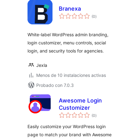
Branexa
total
(0
)
de
valoraciones
White-label WordPress admin branding,
login customizer, menu controls, social
login, and security tools for agencies.
Jexla
Menos de 10 instalaciones activas
Probado con 7.0.3
Awesome Login
Customizer
total
(0
)
de
valoraciones
Easily customize your WordPress login
page to match your brand with Awesome