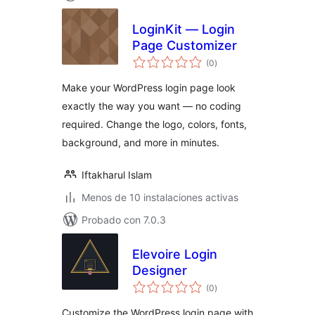
LoginKit — Login
Page Customizer
total
(0
)
de
valoraciones
Make your WordPress login page look
exactly the way you want — no coding
required. Change the logo, colors, fonts,
background, and more in minutes.
Iftakharul Islam
Menos de 10 instalaciones activas
Probado con 7.0.3
Elevoire Login
Designer
total
(0
)
de
valoraciones
Customize the WordPress login page with