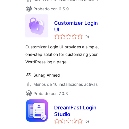
Probado con 6.5.9
Customizer Login
UI
total
(0
)
de
valoraciones
Customizer Login UI provides a simple,
one-step solution for customizing your
WordPress login page.
Suhag Ahmed
Menos de 10 instalaciones activas
Probado con 7.0.3
DreamFast Login
Studio
total
(0
)
de
valoraciones