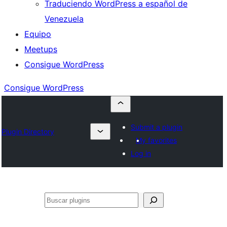
Traduciendo WordPress a español de
Venezuela
Equipo
Meetups
Consigue WordPress
Consigue WordPress
Submit a plugin
Plugin Directory
My favorites
Log in
Buscar