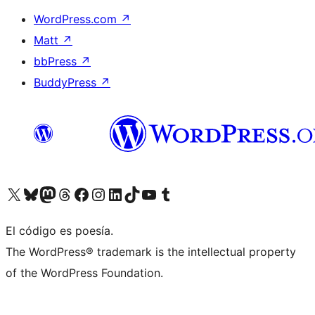
WordPress.com
↗
Matt
↗
bbPress
↗
BuddyPress
↗
Visit our X (formerly Twitter) account
Visit our Bluesky account
Visit our Mastodon account
Visit our Threads account
Visita nuestra página de Facebook
Visita nuestra cuenta de Instagram
Visita nuestra cuenta de LinkedIn
Visit our TikTok account
Visita nuestro canal de YouTube
Visit our Tumblr account
El código es poesía.
The WordPress® trademark is the intellectual property
of the WordPress Foundation.