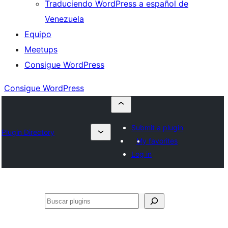
Traduciendo WordPress a español de
Venezuela
Equipo
Meetups
Consigue WordPress
Consigue WordPress
Submit a plugin
Plugin Directory
My favorites
Log in
Buscar