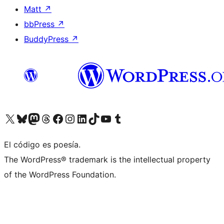
Matt
↗
bbPress
↗
BuddyPress
↗
Visit our X (formerly Twitter) account
Visit our Bluesky account
Visit our Mastodon account
Visit our Threads account
Visita nuestra página de Facebook
Visita nuestra cuenta de Instagram
Visita nuestra cuenta de LinkedIn
Visit our TikTok account
Visita nuestro canal de YouTube
Visit our Tumblr account
El código es poesía.
The WordPress® trademark is the intellectual property
of the WordPress Foundation.