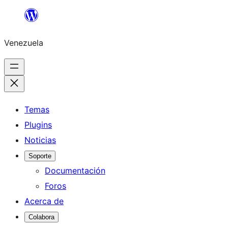
Saltar
al
Venezuela
contenido
Temas
Plugins
Noticias
Soporte
Documentación
Foros
Acerca de
Colabora