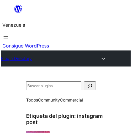
Saltar
al
Venezuela
contenido
Consigue WordPress
Plugin Directory
Buscar
Todos
Community
Commercial
Etiqueta del plugin:
instagram
post