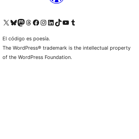
Visit our X (formerly Twitter) account
Visit our Bluesky account
Visit our Mastodon account
Visit our Threads account
Visita nuestra página de Facebook
Visita nuestra cuenta de Instagram
Visita nuestra cuenta de LinkedIn
Visit our TikTok account
Visita nuestro canal de YouTube
Visit our Tumblr account
El código es poesía.
The WordPress® trademark is the intellectual property
of the WordPress Foundation.