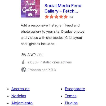
Social Media Feed
Gallery – Fetch
total
Posts & Reels
(5
)
de
valoraciones
Add a responsive Instagram Feed and
photo gallery to your site. Display photos
and videos with shortcodes. Grid layout
and lightbox included.
A WP Life
2.000+ instalaciones activas
Probado con 7.0.3
Acerca de
Escaparate
Noticias
Temas
Alojamiento
Plugins