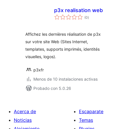
p3x realisation web
total
(0
)
de
valoraciones
Affichez les dernières réalisation de p3x
sur votre site Web (Sites Internet,
templates, supports imprimés, identités
visuelles, logos).
p3xfr
Menos de 10 instalaciones activas
Probado con 5.0.26
Acerca de
Escaparate
Noticias
Temas
Alojamiento
Plugins