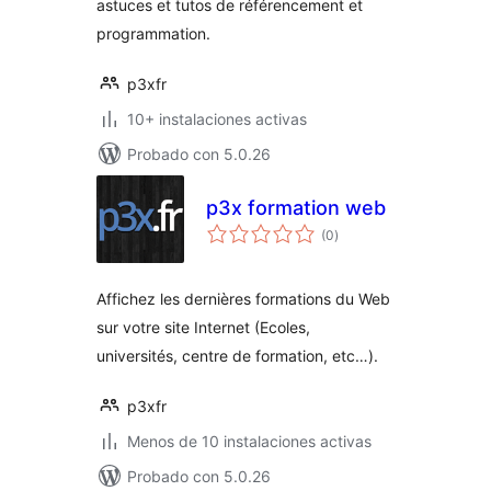
astuces et tutos de référencement et
programmation.
p3xfr
10+ instalaciones activas
Probado con 5.0.26
p3x formation web
total
(0
)
de
valoraciones
Affichez les dernières formations du Web
sur votre site Internet (Ecoles,
universités, centre de formation, etc…).
p3xfr
Menos de 10 instalaciones activas
Probado con 5.0.26