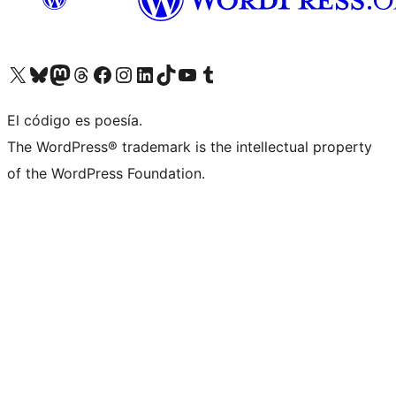
Visit our X (formerly Twitter) account
Visit our Bluesky account
Visit our Mastodon account
Visit our Threads account
Visita nuestra página de Facebook
Visita nuestra cuenta de Instagram
Visita nuestra cuenta de LinkedIn
Visit our TikTok account
Visita nuestro canal de YouTube
Visit our Tumblr account
El código es poesía.
The WordPress® trademark is the intellectual property
of the WordPress Foundation.