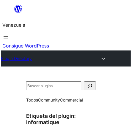
Saltar
al
Venezuela
contenido
Consigue WordPress
Plugin Directory
Buscar
Todos
Community
Commercial
Etiqueta del plugin:
informatique