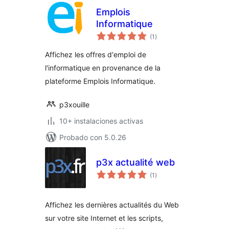
Emplois
Informatique
total
(1
)
de
valoraciones
Affichez les offres d'emploi de
l'informatique en provenance de la
plateforme Emplois Informatique.
p3xouille
10+ instalaciones activas
Probado con 5.0.26
p3x actualité web
total
(1
)
de
valoraciones
Affichez les dernières actualités du Web
sur votre site Internet et les scripts,