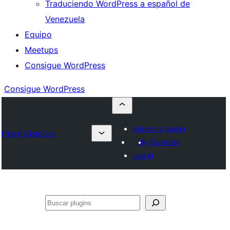
Traduciendo WordPress a español de
Venezuela
Equipo
Meetups
Consigue WordPress
Consigue WordPress
Submit a plugin
Plugin Directory
My favorites
Log in
Buscar