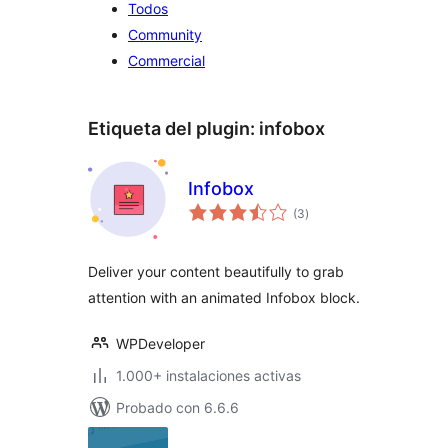
Todos
Community
Commercial
Etiqueta del plugin:
infobox
Infobox
total
(3
)
de
valoraciones
Deliver your content beautifully to grab
attention with an animated Infobox block.
WPDeveloper
1.000+ instalaciones activas
Probado con 6.6.6