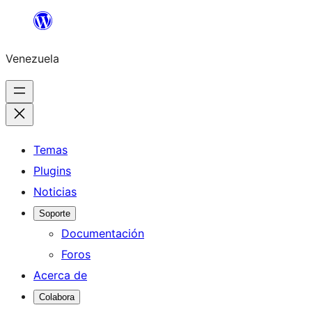
Saltar
al
Venezuela
contenido
Temas
Plugins
Noticias
Soporte
Documentación
Foros
Acerca de
Colabora