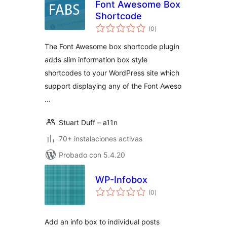
Font Awesome Box
Shortcode
total
(0
)
de
valoraciones
The Font Awesome box shortcode plugin
adds slim information box style
shortcodes to your WordPress site which
support displaying any of the Font Aweso
…
Stuart Duff – a11n
70+ instalaciones activas
Probado con 5.4.20
WP-Infobox
total
(0
)
de
valoraciones
Add an info box to individual posts