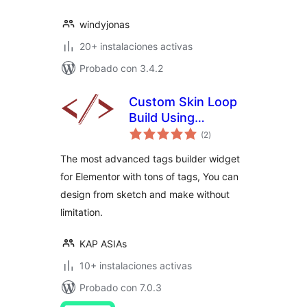
windyjonas
20+ instalaciones activas
Probado con 3.4.2
Custom Skin Loop
Build Using
total
Elementor (HTML)
(2
)
de
valoraciones
The most advanced tags builder widget
for Elementor with tons of tags, You can
design from sketch and make without
limitation.
KAP ASIAs
10+ instalaciones activas
Probado con 7.0.3