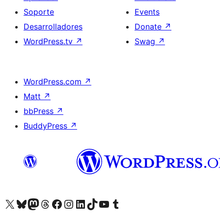
Soporte
Events
Desarrolladores
Donate
↗
WordPress.tv
↗
Swag
↗
WordPress.com
↗
Matt
↗
bbPress
↗
BuddyPress
↗
Visit our X (formerly Twitter) account
Visit our Bluesky account
Visit our Mastodon account
Visit our Threads account
Visita nuestra página de Facebook
Visita nuestra cuenta de Instagram
Visita nuestra cuenta de LinkedIn
Visit our TikTok account
Visita nuestro canal de YouTube
Visit our Tumblr account