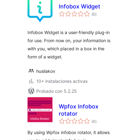
Infobox Widget
total
(0
)
de
valoraciones
Infobox Widget is a user-friendly plug-in
for use. From now on, your information is
with you, which placed in a box in the
form of a widget.
husliakov
10+ instalaciones activas
Probado con 5.2.25
Wpfox Infobox
rotator
total
(0
)
de
valoraciones
By using Wpfox infobox rotator, it allows