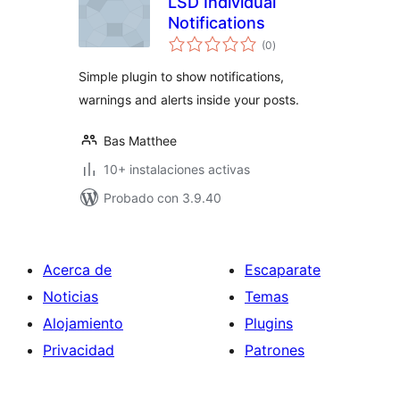
LSD Individual
Notifications
total
(0
)
de
valoraciones
Simple plugin to show notifications,
warnings and alerts inside your posts.
Bas Matthee
10+ instalaciones activas
Probado con 3.9.40
Acerca de
Escaparate
Noticias
Temas
Alojamiento
Plugins
Privacidad
Patrones