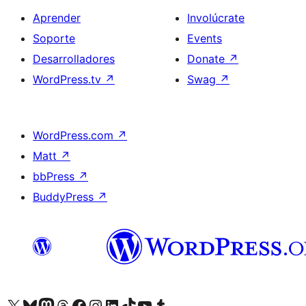
Aprender
Involúcrate
Soporte
Events
Desarrolladores
Donate
↗
WordPress.tv
↗
Swag
↗
WordPress.com
↗
Matt
↗
bbPress
↗
BuddyPress
↗
Visit our X (formerly Twitter) account
Visit our Bluesky account
Visit our Mastodon account
Visit our Threads account
Visita nuestra página de Facebook
Visita nuestra cuenta de Instagram
Visita nuestra cuenta de LinkedIn
Visit our TikTok account
Visita nuestro canal de YouTube
Visit our Tumblr account