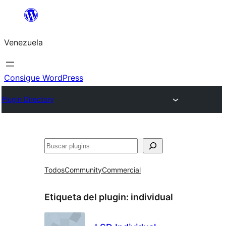
Saltar
al
Venezuela
contenido
Consigue WordPress
Plugin Directory
Buscar
Todos
Community
Commercial
Etiqueta del plugin:
individual