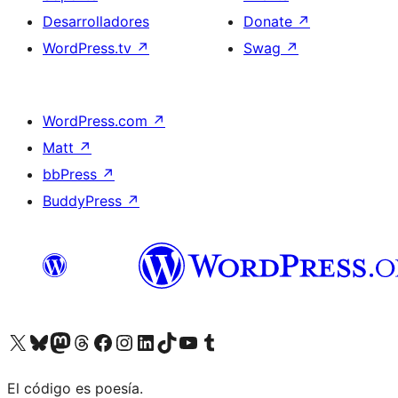
Desarrolladores
Donate
↗
WordPress.tv
↗
Swag
↗
WordPress.com
↗
Matt
↗
bbPress
↗
BuddyPress
↗
Visit our X (formerly Twitter) account
Visit our Bluesky account
Visit our Mastodon account
Visit our Threads account
Visita nuestra página de Facebook
Visita nuestra cuenta de Instagram
Visita nuestra cuenta de LinkedIn
Visit our TikTok account
Visita nuestro canal de YouTube
Visit our Tumblr account
El código es poesía.