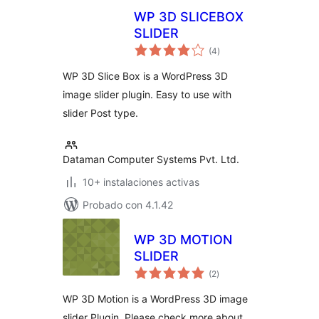
WP 3D SLICEBOX
SLIDER
total
(4
)
de
valoraciones
WP 3D Slice Box is a WordPress 3D
image slider plugin. Easy to use with
slider Post type.
Dataman Computer Systems Pvt. Ltd.
10+ instalaciones activas
Probado con 4.1.42
WP 3D MOTION
SLIDER
total
(2
)
de
valoraciones
WP 3D Motion is a WordPress 3D image
slider Plugin. Please check more about