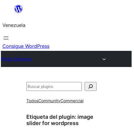
Saltar
al
Venezuela
contenido
Consigue WordPress
Plugin Directory
Buscar
Todos
Community
Commercial
Etiqueta del plugin:
image
slider for wordpress