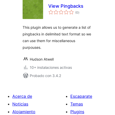
View Pingbacks
total
(0
)
de
valoraciones
This plugin allows us to generate a list of
pingbacks in delimited text format so we
can use them for miscellaneous
purpouses.
Hudson Atwell
10+ instalaciones activas
Probado con 3.4.2
Acerca de
Escaparate
Noticias
Temas
Alojamiento
Plugins