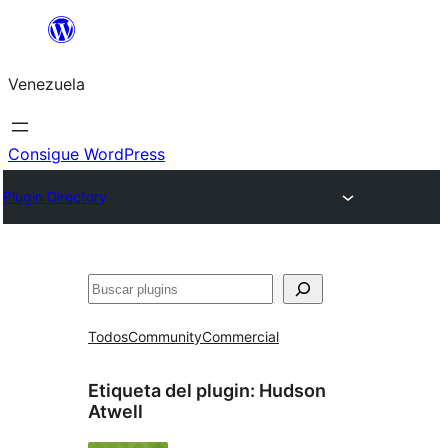
Saltar
al
Venezuela
contenido
Consigue WordPress
Plugin Directory
Buscar
Todos
Community
Commercial
Etiqueta del plugin:
Hudson
Atwell