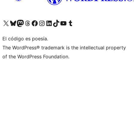
Visit our X (formerly Twitter) account
Visit our Bluesky account
Visit our Mastodon account
Visit our Threads account
Visita nuestra página de Facebook
Visita nuestra cuenta de Instagram
Visita nuestra cuenta de LinkedIn
Visit our TikTok account
Visita nuestro canal de YouTube
Visit our Tumblr account
El código es poesía.
The WordPress® trademark is the intellectual property
of the WordPress Foundation.