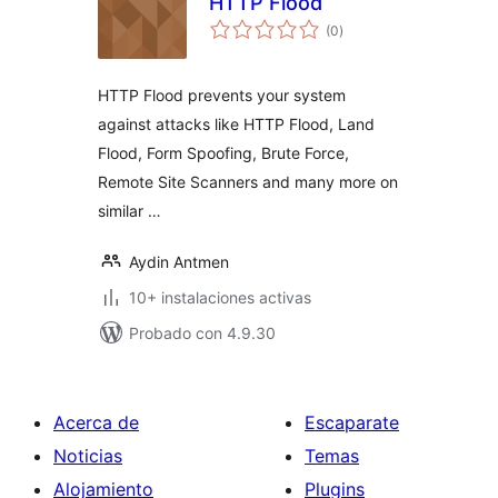
HTTP Flood
total
(0
)
de
valoraciones
HTTP Flood prevents your system
against attacks like HTTP Flood, Land
Flood, Form Spoofing, Brute Force,
Remote Site Scanners and many more on
similar …
Aydin Antmen
10+ instalaciones activas
Probado con 4.9.30
Acerca de
Escaparate
Noticias
Temas
Alojamiento
Plugins