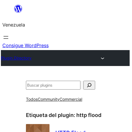
Saltar
al
Venezuela
contenido
Consigue WordPress
Plugin Directory
Buscar
Todos
Community
Commercial
Etiqueta del plugin:
http flood