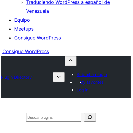
Traduciendo WordPress a español de
Venezuela
Equipo
Meetups
Consigue WordPress
Consigue WordPress
Submit a plugin
Plugin Directory
My favorites
Log in
Buscar