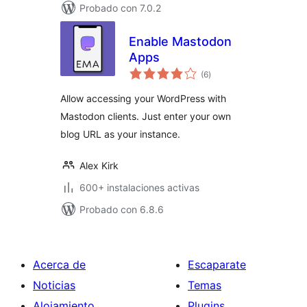
Probado con 7.0.2
Enable Mastodon
Apps
total
(6
)
de
valoraciones
Allow accessing your WordPress with
Mastodon clients. Just enter your own
blog URL as your instance.
Alex Kirk
600+ instalaciones activas
Probado con 6.8.6
Acerca de
Escaparate
Noticias
Temas
Alojamiento
Plugins