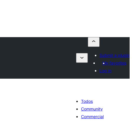
Submit a plugin
My favorites
Log in
Todos
Community
Commercial