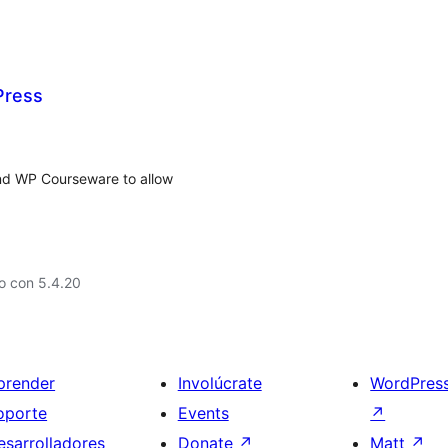
Press
nd WP Courseware to allow
o con 5.4.20
prender
Involúcrate
WordPres
oporte
Events
↗
esarrolladores
Donate
↗
Matt
↗