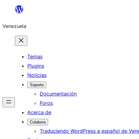
Saltar
al
Venezuela
contenido
Temas
Plugins
Noticias
Soporte
Documentación
Foros
Acerca de
Colabora
Traduciendo WordPress a español de Ven