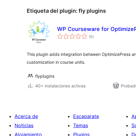
Etiqueta del plugin:
fly plugins
WP Courseware for Optimize
total
(0
)
de
valoraciones
This plugin adds integration between OptimizePress a
customization in course units.
flyplugins
40+ instalaciones activas
Probad
Acerca de
Escaparate
A
Noticias
Temas
S
Alojamiento
Plugins
D