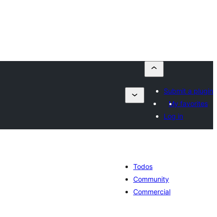
Submit a plugin
My favorites
Log in
Todos
Community
Commercial