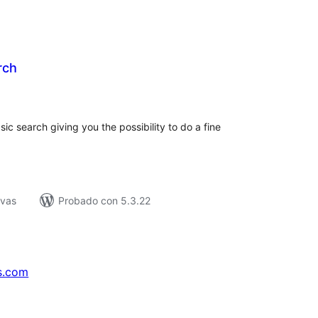
rch
tal
loraciones
c search giving you the possibility to do a fine
ivas
Probado con 5.3.22
s.com