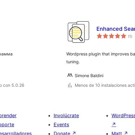
Enhanced Sea
to
(1
)
de
va
грамма
Wordpress plugin that improves basi
tuning.
Simone Baldini
o con 5.0.26
Menos de 10 instalaciones act
prender
Involúcrate
WordPres
oporte
Events
↗
esarrolladores
Donate
↗
Matt
↗