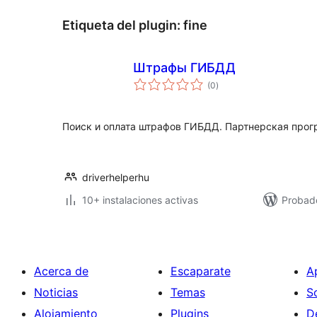
Etiqueta del plugin:
fine
Штрафы ГИБДД
total
(0
)
de
valoraciones
Поиск и оплата штрафов ГИБДД. Партнерская про
driverhelperhu
10+ instalaciones activas
Probad
Acerca de
Escaparate
A
Noticias
Temas
S
Alojamiento
Plugins
D