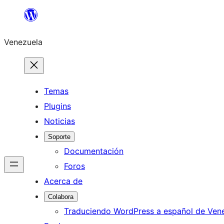
Saltar
al
Venezuela
contenido
Temas
Plugins
Noticias
Soporte
Documentación
Foros
Acerca de
Colabora
Traduciendo WordPress a español de Ven