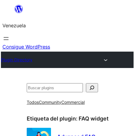
Saltar
al
Venezuela
contenido
Consigue WordPress
Plugin Directory
Buscar
Todos
Community
Commercial
Etiqueta del plugin:
FAQ widget