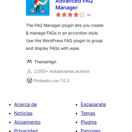
Advanced FAQ
Manager
total
(4
)
de
valoraciones
The FAQ Manager plugin lets you create
& manage FAQs in an accordion style.
Use this WordPress FAQ plugin to group
and display FAQs with ease.
ThemeHigh
2.000+ instalaciones activas
Probado con 7.0.3
Acerca de
Escaparate
Noticias
Temas
Alojamiento
Plugins
Privacidad
Patrones