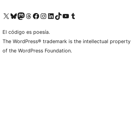
Visit our X (formerly Twitter) account
Visit our Bluesky account
Visit our Mastodon account
Visit our Threads account
Visita nuestra página de Facebook
Visita nuestra cuenta de Instagram
Visita nuestra cuenta de LinkedIn
Visit our TikTok account
Visita nuestro canal de YouTube
Visit our Tumblr account
El código es poesía.
The WordPress® trademark is the intellectual property
of the WordPress Foundation.