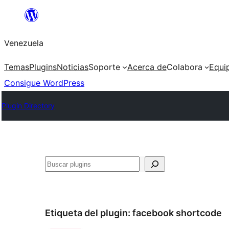
Saltar
al
Venezuela
contenido
Temas
Plugins
Noticias
Soporte
Acerca de
Colabora
Equi
Consigue WordPress
Plugin Directory
Buscar
Etiqueta del plugin:
facebook shortcode