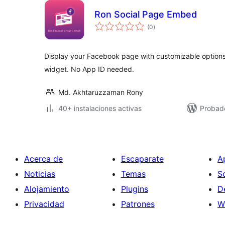
Ron Social Page Embed
total
(0
)
de
valoraciones
Display your Facebook page with customizable options
widget. No App ID needed.
Md. Akhtaruzzaman Rony
40+ instalaciones activas
Probad
Acerca de
Escaparate
A
Noticias
Temas
S
Alojamiento
Plugins
D
Privacidad
Patrones
W