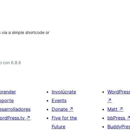
 via a simple shortcode or
o con 6.8.6
prender
Involúcrate
WordPres
oporte
Events
↗
esarrolladores
Donate
↗
Matt
↗
ordPress.tv
↗
Five for the
bbPress
Future
BuddyPre