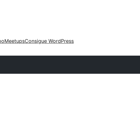
po
Meetups
Consigue WordPress