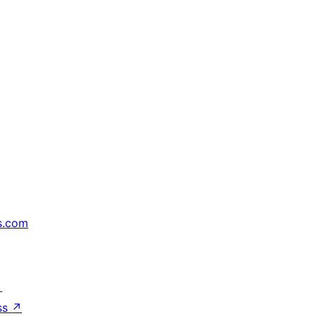
s.com
↗
ss
↗